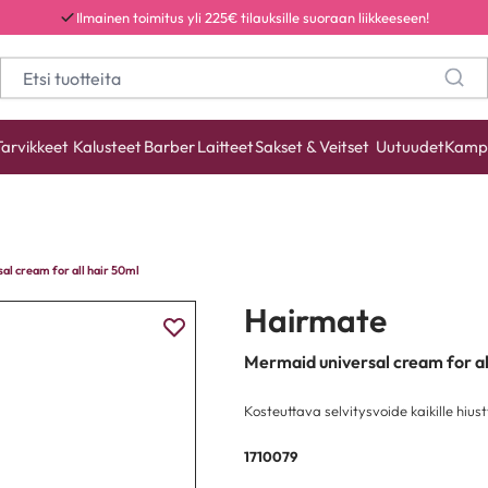
Ilmainen toimitus yli 225€ tilauksille suoraan liikkeeseen!
Tarvikkeet
Kalusteet
Barber
Laitteet
Sakset & Veitset
Uutuudet
Kamp
al cream for all hair 50ml
Hairmate
Mermaid universal cream for al
Kosteuttava selvitysvoide kaikille hiust
1710079