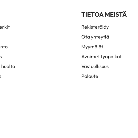
TIETOA MEISTÄ
rkit
Rekisteröidy
Ota yhteyttä
info
Myymälät
s
Avoimet työpaikat
 huolto
Vastuullisuus
s
Palaute