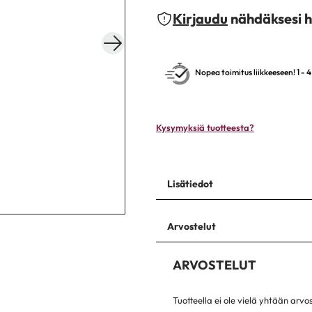
Kirjaudu
nähdäksesi h
Nopea toimitus liikkeeseen! 1 - 
Kysymyksiä tuotteesta?
Lisätiedot
Arvostelut
ARVOSTELUT
Tuotteella ei ole vielä yhtään arvo