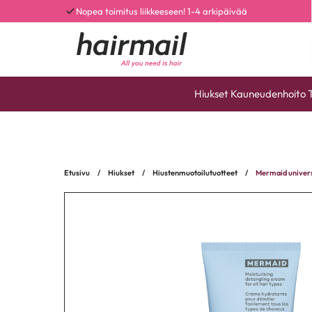
Nopea toimitus liikkeeseen! 1-4 arkipäivää
Hiukset
Kauneudenhoito
Etusivu
/
Hiukset
/
Hiustenmuotoilutuotteet
/
Mermaid univers