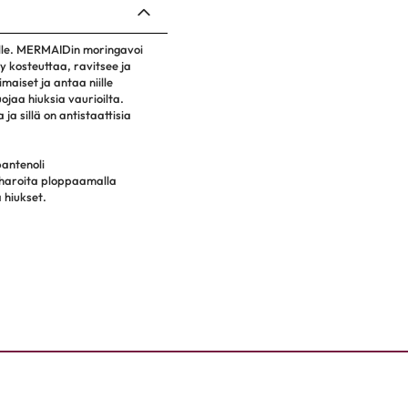
eille. MERMAIDin moringavoi
y kosteuttaa, ravitsee ja
imaiset ja antaa niille
jaa hiuksia vaurioilta.
a sillä on antistaattisia
pantenoli
 kiharoita ploppaamalla
 hiukset.