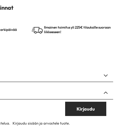
innat
Ilmainen toimitus yli 225€ tilauksille suoraan
4 arkipäivää
liikkeeseen!
Kirjaudu
stelua.
Kirjaudu sisään ja arvostele tuote.