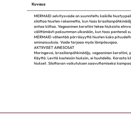
Kuvaus
MERMAID selvitysvoide on suunniteltu kaikille hiustyyp
silottaa hiusten rakennetta, kun taas brasilianpähkinäölj
antaa kiiltoa. Vegaaninen keratiini tekee hiuksista elinvo
välittömästi paksumman ulkonäön, kun taas pantenoli suo
MERMAID vähentää pörröisyyttä hiusten koko pituudelta j
ominaisuuksia. Voide tarjoaa myös lämpösuojaa.
AKTIIVISET AINESOSAT
Moringavoi, brasilianpähkinäöljy, vegaaninen keratiini, 
Käyttö: Levitä kosteisiin hiuksiin, ei huuhdella. Korosta
hiukset. Silottavan vaikutuksen saavuttamiseksi kampaa