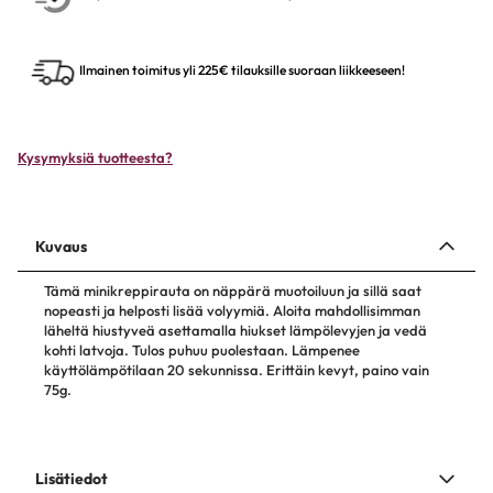
Ilmainen toimitus yli 225€ tilauksille suoraan liikkeeseen!
Kysymyksiä tuotteesta?
Kuvaus
Tämä minikreppirauta on näppärä muotoiluun ja sillä saat
nopeasti ja helposti lisää volyymiä. Aloita mahdollisimman
läheltä hiustyveä asettamalla hiukset lämpölevyjen ja vedä
kohti latvoja. Tulos puhuu puolestaan. Lämpenee
käyttölämpötilaan 20 sekunnissa. Erittäin kevyt, paino vain
75g.
Lisätiedot