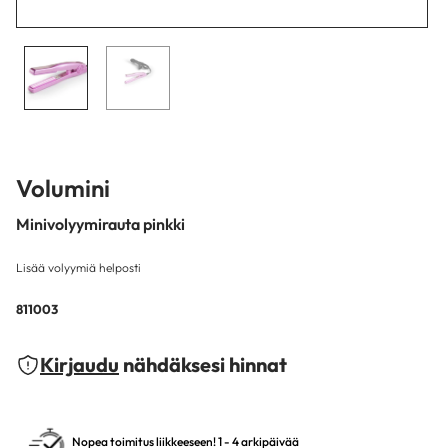
Volumini
Minivolyymirauta pinkki
Lisää volyymiä helposti
811003
Kirjaudu
nähdäksesi hinnat
Nopea toimitus liikkeeseen! 1 - 4 arkipäivää