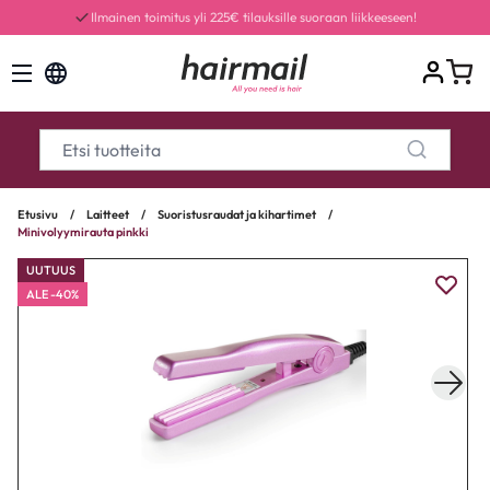
Ilmainen toimitus yli 225€ tilauksille suoraan liikkeeseen!
Etusivu
/
Laitteet
/
Suoristusraudat ja kihartimet
/
Minivolyymirauta pinkki
UUTUUS
ALE -40%