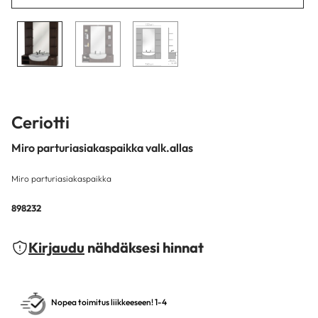
Ceriotti
Miro parturiasiakaspaikka valk.allas
Miro parturiasiakaspaikka
898232
Kirjaudu
nähdäksesi hinnat
Nopea toimitus liikkeeseen! 1-4