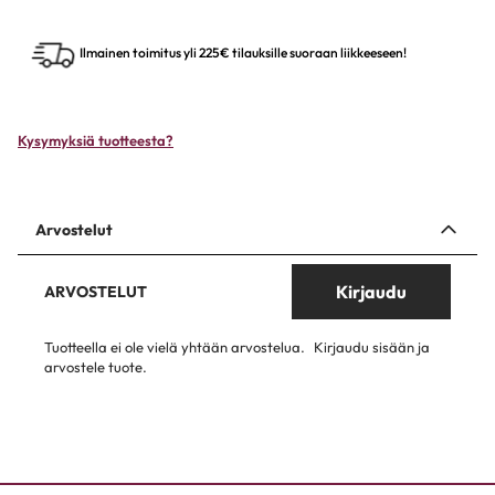
Ilmainen toimitus yli 225€ tilauksille suoraan liikkeeseen!
Kysymyksiä tuotteesta?
Arvostelut
Kirjaudu
ARVOSTELUT
Tuotteella ei ole vielä yhtään arvostelua.
Kirjaudu sisään ja
arvostele tuote.