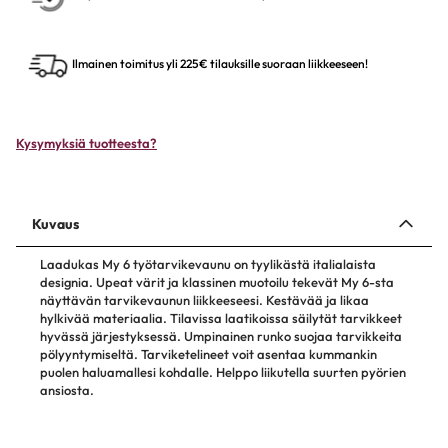
Ilmainen toimitus yli 225€ tilauksille suoraan liikkeeseen!
Kysymyksiä tuotteesta?
Kuvaus
Laadukas My 6 työtarvikevaunu on tyylikästä italialaista
designia. Upeat värit ja klassinen muotoilu tekevät My 6-sta
näyttävän tarvikevaunun liikkeeseesi. Kestävää ja likaa
hylkivää materiaalia. Tilavissa laatikoissa säilytät tarvikkeet
hyvässä järjestyksessä. Umpinainen runko suojaa tarvikkeita
pölyyntymiseltä. Tarviketelineet voit asentaa kummankin
puolen haluamallesi kohdalle. Helppo liikutella suurten pyörien
ansiosta.