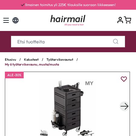
Ilmainen toimitus yli 225€ tilauksille suoraan liikkeeseen!
Etusivu
/
Kalusteet
/
Työtarvikevaunut
/
My 6 työtarvikevaunu, musta/musta
ALE -30%