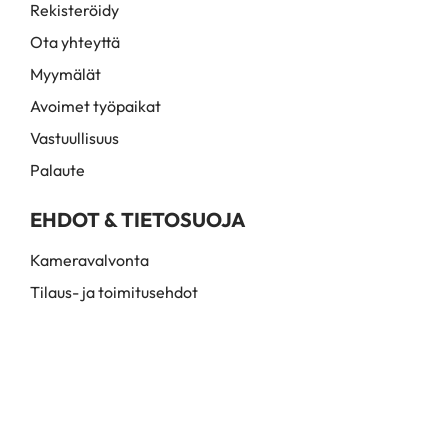
Rekisteröidy
Ota yhteyttä
Myymälät
Avoimet työpaikat
Vastuullisuus
Palaute
EHDOT & TIETOSUOJA
Kameravalvonta
Tilaus- ja toimitusehdot
Myynti- ja toimitusehdot
Rekisteri- ja tietosuojaseloste