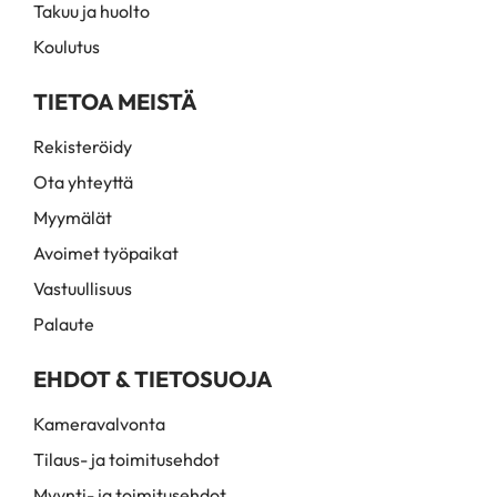
Takuu ja huolto
Koulutus
TIETOA MEISTÄ
Rekisteröidy
Ota yhteyttä
Myymälät
Avoimet työpaikat
Vastuullisuus
Palaute
EHDOT & TIETOSUOJA
Kameravalvonta
Tilaus- ja toimitusehdot
Myynti- ja toimitusehdot