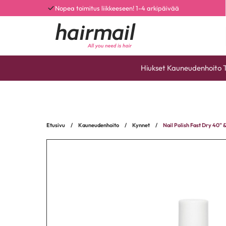
Nopea toimitus liikkeeseen! 1-4 arkipäivää
Hiukset
Kauneudenhoito
Etusivu
/
Kauneudenhoito
/
Kynnet
/
Nail Polish Fast Dry 40" 