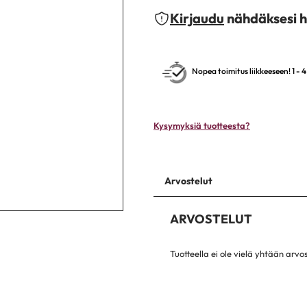
Kirjaudu
nähdäksesi h
Nopea toimitus liikkeeseen! 1 - 
Kysymyksiä tuotteesta?
Arvostelut
ARVOSTELUT
Tuotteella ei ole vielä yhtään arvo