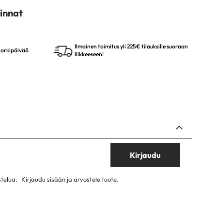
innat
Ilmainen toimitus yli 225€ tilauksille suoraan
4 arkipäivää
liikkeeseen!
Kirjaudu
stelua.
Kirjaudu sisään ja arvostele tuote.