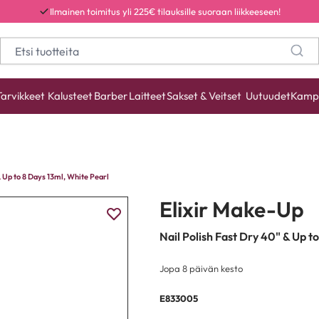
Ilmainen toimitus yli 225€ tilauksille suoraan liikkeeseen!
Tarvikkeet
Kalusteet
Barber
Laitteet
Sakset & Veitset
Uutuudet
Kamp
& Up to 8 Days 13ml, White Pearl
Elixir Make-Up
Nail Polish Fast Dry 40" & Up t
Jopa 8 päivän kesto
E833005