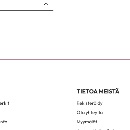
TIETOA MEISTÄ
rkit
Rekisteröidy
Ota yhteyttä
info
Myymälät