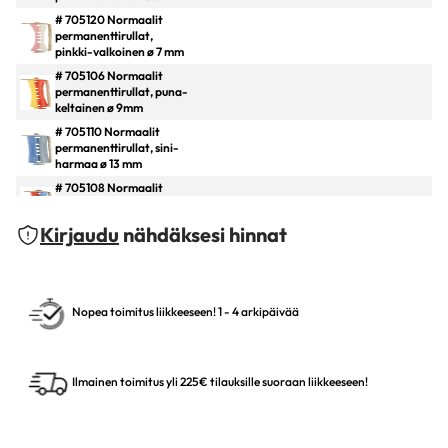
# 705120 Normaalit
permanenttirullat,
pinkki-valkoinen ø 7 mm
# 705106 Normaalit
permanenttirullat, puna-
keltainen ø 9mm
# 705110 Normaalit
permanenttirullat, sini-
harmaa ø 13 mm
# 705108 Normaalit
permanenttirullat, sini-
punainen ø 11mm
Kirjaudu
nähdäksesi hinnat
# 705102 Normaalit
permanenttirullat,
vihreä-valkoinen ø 6 mm
Nopea toimitus liikkeeseen! 1 - 4 arkipäivää
Ilmainen toimitus yli 225€ tilauksille suoraan liikkeeseen!