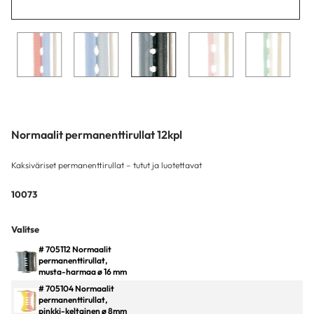
Normaalit permanenttirullat 12kpl
Kaksiväriset permanenttirullat – tutut ja luotettavat
10073
Valitse
# 705112 Normaalit
permanenttirullat,
musta-harmaa ø 16 mm
# 705104 Normaalit
permanenttirullat,
pinkki-keltainen ø 8mm