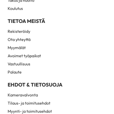
Takuu ja huolto
Koulutus
TIETOA MEISTÄ
Rekisteröidy
Ota yhteyttä
Myymälät
Avoimet työpaikat
Vastuullisuus
Palaute
EHDOT & TIETOSUOJA
Kameravalvonta
Tilaus- ja toimitusehdot
Myynti- ja toimitusehdot