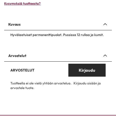
Kysymyksiä tuotteesta?
Kuvaus
Hyvälaatuiset permanenttipuolat. Pussissa 12 rullaa ja kumit.
Arvostelut
Kirjaudu
ARVOSTELUT
Tuotteella ei ole vielä yhtään arvostelua.
Kirjaudu sisään ja
arvostele tuote.