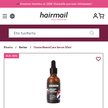
Ilmainen toimitus yli 225€ tilauksille suoraan liikkeeseen!
Etusivu
/
Barber
/
Ossion Beard Care Serum 50ml
ALE -60%