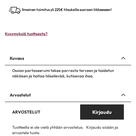
Ilmainen toimitus yli 225€ tilauksille suoraan liikkeeseen!
Kysymyksiä tuotteesta?
Kuvaus
Ossion partaseerumi tekee parrasta terveen ja hoidetun
näköisen ja hoitaa hilseilevää, kutisevaa ihoa.
Arvostelut
Kirjaudu
ARVOSTELUT
Tuotteella ei ole vielä yhtään arvostelua.
Kirjaudu sisään ja
arvostele tuote.