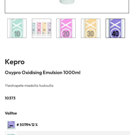
Kepro
Oxypro Oxidising Emulsion 1000ml
Yleishapete miedolla tuoksulla
10373
Valitse
# 301194 12 %