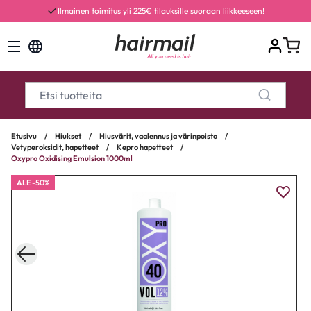
Ilmainen toimitus yli 225€ tilauksille suoraan liikkeeseen!
Etusivu
/
Hiukset
/
Hiusvärit, vaalennus ja värinpoisto
/
Vetyperoksidit, hapetteet
/
Kepro hapetteet
/
Oxypro Oxidising Emulsion 1000ml
ALE -50%