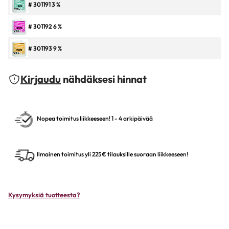
# 301191 3 %
# 301192 6 %
# 301193 9 %
Kirjaudu
nähdäksesi hinnat
Nopea toimitus liikkeeseen! 1 - 4 arkipäivää
Ilmainen toimitus yli 225€ tilauksille suoraan liikkeeseen!
Kysymyksiä tuotteesta?