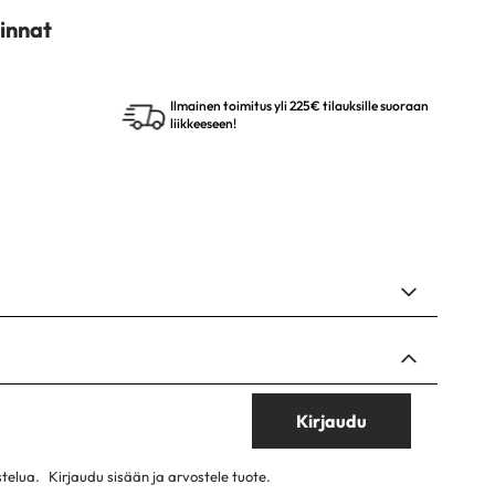
innat
Ilmainen toimitus yli 225€ tilauksille suoraan
liikkeeseen!
Kirjaudu
stelua.
Kirjaudu sisään ja arvostele tuote.