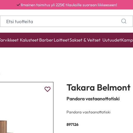
Ilmainen toimitus yli 225€ tilauksille suoraan liikkeeseen!
Tarvikkeet
Kalusteet
Barber
Laitteet
Sakset & Veitset
Uutuudet
Kamp
i
Takara Belmont
Pandora vastaanottotiski
Pandora vastaanottotiski
897126