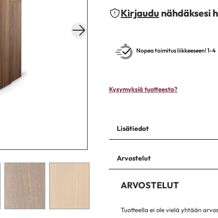
Kirjaudu
nähdäksesi h
Nopea toimitus liikkeeseen! 1-4
Kysymyksiä tuotteesta?
Lisätiedot
Arvostelut
ARVOSTELUT
Tuotteella ei ole vielä yhtään arvo