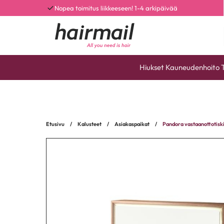
Nopea toimitus liikkeeseen! 1-4 arkipäivää
Hiukset
Kauneudenhoito
Etusivu
/
Kalusteet
/
Asiakaspaikat
/
Pandora vastaanottotisk