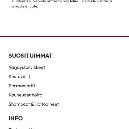
Tuotteella ei ole vielä yhtään arvostelua.
Kirjaudu sisään ja
arvostele tuote.
SUOSITUIMMAT
Värjäystarvikkeet
Kestovärit
Permanentit
Kauneudenhoito
Shampoot & Hoitoaineet
INFO