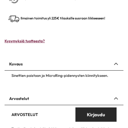
Ilmainen toimitus yli 225€ tilauksille suoraan liikkeeseen!
Kysymyksiä tuotteesta?
Kuvaus
Sinettien poistoon ja MicroRing-pidennysten kiinnitykseen.
Arvostelut
Kirjaudu
ARVOSTELUT