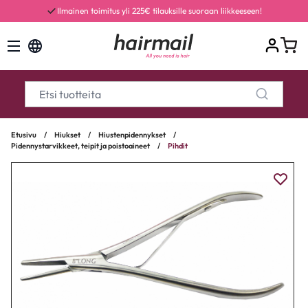
Ilmainen toimitus yli 225€ tilauksille suoraan liikkeeseen!
Etusivu
/
Hiukset
/
Hiustenpidennykset
/
Pidennystarvikkeet, teipit ja poistoaineet
/
Pihdit