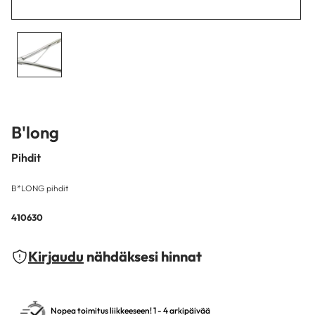
B'long
Pihdit
B*LONG pihdit
410630
Kirjaudu
nähdäksesi hinnat
Nopea toimitus liikkeeseen! 1 - 4 arkipäivää