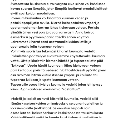
Synteettistä hiuskuitua ei voi värjätä eikä siihen voi kohdistaa
kovaa suoraa lämpöä, joten lämpöä tuottavat muotoilulaitteet
eivät sovi kuidun muotoiluun.
Premium hiuskuitua voi kihartaa kuuman veden ja
patukkapapilijotin avulla. Kierrä kuitu patukan ympäri ja
upota muutaman kerran lähes kiehuvaan veteen. Purista
ylimääräinen vesi pois ja avaa varovasti. Anna kuivua
esimerkiksi pyyhkeen päällä tasolla ennen käyttöä.
Loivemmat kiharat saat asettamalla kuidun letille ja
upottamalla letin kuumaan veteen.
Voit myös suoristaa tekemäsi kiharat kuumalla vedellä.
Pikkulettien päättelyyn suosittelemme käytettäväksi kuumaa
vettä. Jätä pikkulettiin hieman häntää ja tupeeraa letin pää
”lukkoon”. Upota häntä kuumaan, lähes kiehuvaan veteen
pari kertaa ja pyöritä vedessä. Vaihtoehtoisesti pyöritä pieni
osa avoimen latvan kuitua itsensä ympäri ja koukuta tai
tupeeraa lukkoon ja upota kuumaan veteen.
Tupeerattu osuus tiivistyy kuumalla vedellä joten letti pysyy
kiinni. Ajan saatossa avoin latva ”rastoittuu”.
Irtoletit ja locksit on hyvä käsitellä kuumalla, vedellä sillä
tämän kyseisen kuidun ominaisuuksia se parantaa lettien ja
locksien osalta (notkistaa). Se onnistuu helposti näin:
aseta letit tai locksit henkariin keskikohdasta tai silmukasta
Keitä keittimellä vettä ja kaada juuri kiehunut vesi lettien ja