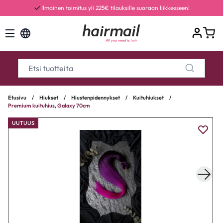
Ilmainen toimitus yli 225€ tilauksille suoraan liikkeeseen!
Etusivu
/
Hiukset
/
Hiustenpidennykset
/
Kuituhiukset
/
Premium kuituhius, Galaxy 70cm
UUTUUS