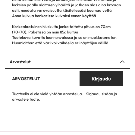
locksien päälle aloittaen ylhäältä ja jatkaen alas aina latvaan
asti, noudata varovaisuutta käsitellessäsi kuumaa vettä
Anna kuivua henkarissa kuivaksi ennen käyttöä
Korkealaatuinen hiuskuitu jonka taitettu pituus on 70cm
(70+70). Paketissa on noin 85g kuitua.
Tuotekuva kuvattu luonnonvalossa ja se on muokkaamaton.
Huomioithan että väri voi vaihdella eri näyttöjen välillä.
Arvostelut
Kirjaudu
ARVOSTELUT
Tuotteella ei ole vielä yhtään arvostelua.
Kirjaudu sisään ja
arvostele tuote.