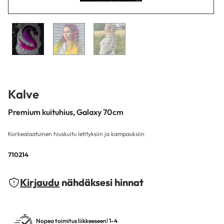
Kalve
Premium kuituhius, Galaxy 70cm
Korkealaatuinen hiuskuitu letityksiin ja kampauksiin
710214
Kirjaudu
nähdäksesi hinnat
Nopea toimitus liikkeeseen! 1-4