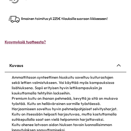
Ilmainen toimitus yli 225€ tilauksille suoraan liikkeeseen!
Kysymyksiä tuotteesta?
Kuvaus
Ammattitason synteettinen hiuskuitu soveltuu kuiturastojen
sekä lettien valmistukseen. Voi käyttää myös kampauksissa
lisähiuksena. Sopii erityisen hyvin lettikampauksiin ja
koukuttamalla tehtyihin lockseihin.
Premium kuitu on ihanan pehmeää, kevyttä ja sitä on mukava
työstää. Kuitu on hellävärainen sormille työstäessä.
Harjaamiseen soveltuu hyvin pehmeäpohjaiset selvitysharjat.
Kuitu on itsessään helposti harjautuvaa, mutta kostuttamalla
suihkepullolla saat sen vielä helpommin harjattavaksi.
Kuitu ohenee latvaan aidon hiuksen tavoin luonnollisimman
lopputuloksen saavuttamiseksi.