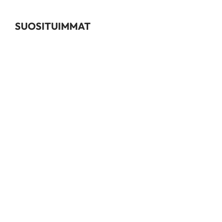
SUOSITUIMMAT
Värjäystarvikkeet
Kestovärit
Permanentit
Kauneudenhoito
Shampoot & Hoitoaineet
INFO
Tuotemerkit
Oppaat
Kalusteinfo
Rahoitus
Takuu ja huolto