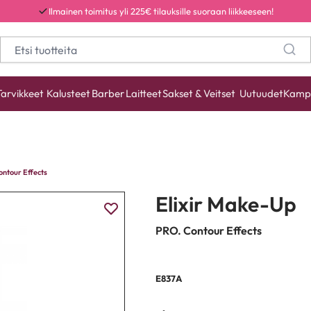
Ilmainen toimitus yli 225€ tilauksille suoraan liikkeeseen!
Tarvikkeet
Kalusteet
Barber
Laitteet
Sakset & Veitset
Uutuudet
Kamp
ntour Effects
Elixir Make-Up
PRO. Contour Effects
E837A