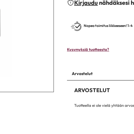
Kirjaudu
nähdäksesi h
Nopea toimitus liikkeeseen! 1-4
Kysymyksiä tuotteesta?
Arvostelut
ARVOSTELUT
Tuotteella ei ole vielä yhtään arvo