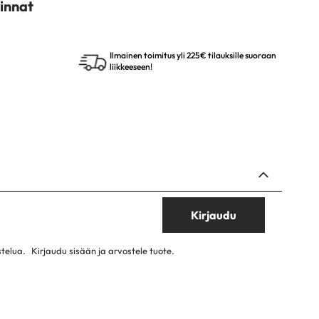
innat
Ilmainen toimitus yli 225€ tilauksille suoraan
liikkeeseen!
Kirjaudu
stelua.
Kirjaudu sisään ja arvostele tuote.