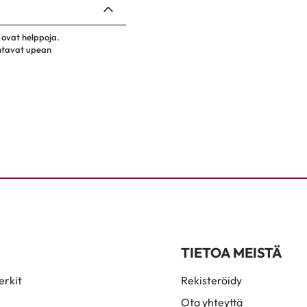
 ovat helppoja.
antavat upean
TIETOA MEISTÄ
rkit
Rekisteröidy
Ota yhteyttä