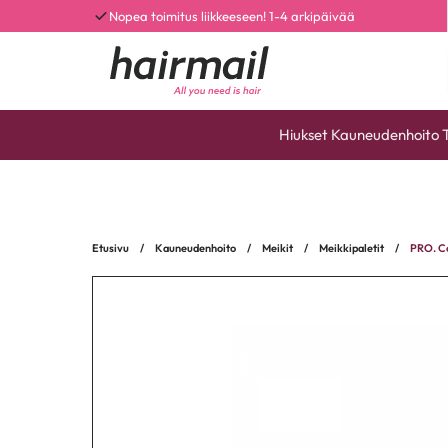
Nopea toimitus liikkeeseen! 1-4 arkipäivää
Hiukset
Kauneudenhoito
Etusivu
/
Kauneudenhoito
/
Meikit
/
Meikkipaletit
/
PRO. Co