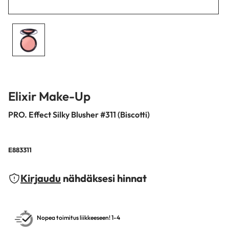
Elixir Make-Up
PRO. Effect Silky Blusher #311 (Biscotti)
E883311
Kirjaudu
nähdäksesi hinnat
Nopea toimitus liikkeeseen! 1-4