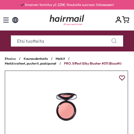
Ilmainen toimitus yli 225€ tilauksille suoraan liikkeeseen!
Etusivu
/
Kauneudenhoito
/
Meikit
/
Meikkivoiteet, puuterit, poskipunat
/
PRO. Effect Silky Blusher #311 (Biscotti)