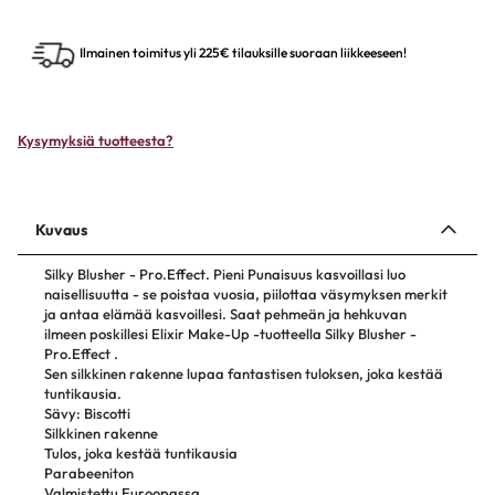
Ilmainen toimitus yli 225€ tilauksille suoraan liikkeeseen!
Kysymyksiä tuotteesta?
Kuvaus
Silky Blusher - Pro.Effect. Pieni Punaisuus kasvoillasi luo
naisellisuutta - se poistaa vuosia, piilottaa väsymyksen merkit
ja antaa elämää kasvoillesi. Saat pehmeän ja hehkuvan
ilmeen poskillesi Elixir Make-Up -tuotteella Silky Blusher -
Pro.Effect .
Sen silkkinen rakenne lupaa fantastisen tuloksen, joka kestää
tuntikausia.
Sävy: Biscotti
Silkkinen rakenne
Tulos, joka kestää tuntikausia
Parabeeniton
Valmistettu Euroopassa