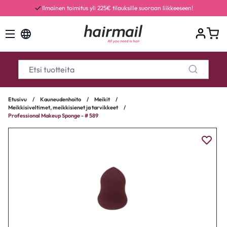
Ilmainen toimitus yli 225€ tilauksille suoraan liikkeeseen!
Etusivu
/
Kauneudenhoito
/
Meikit
/
Meikkisiveltimet, meikkisienet ja tarvikkeet
/
Professional Makeup Sponge - # 589