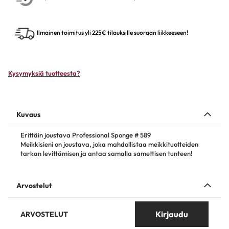
Ilmainen toimitus yli 225€ tilauksille suoraan liikkeeseen!
Kysymyksiä tuotteesta?
Kuvaus
Erittäin joustava Professional Sponge # 589
Meikkisieni on joustava, joka mahdollistaa meikkituotteiden
tarkan levittämisen ja antaa samalla samettisen tunteen!
Arvostelut
Kirjaudu
ARVOSTELUT