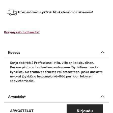
Ilmainen toimitus yli 225€ tilauksille suoraan liikkeeseen!
Kysymyksiä tuotteesta?
Kuvaus
Sarja sisältää 2 Professional-viila, viila on kaksipuolinen.
Karkea pinta on ihanteellinen antamaan täydellisen muodon
kynsillesi. Ne erottuvat ohuesta rakenteestaan, jonka ansiosta
ne ovat jäykkiä ja helpompia käyttää parhaan tuloksen
saavuttamiseksi.
Arvostelut
Kirjaudu
ARVOSTELUT