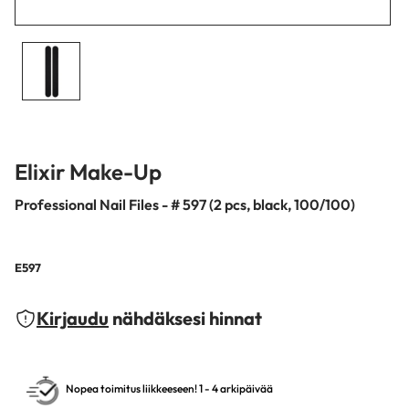
Elixir Make-Up
Professional Nail Files - # 597 (2 pcs, black, 100/100)
E597
Kirjaudu
nähdäksesi hinnat
Nopea toimitus liikkeeseen! 1 - 4 arkipäivää