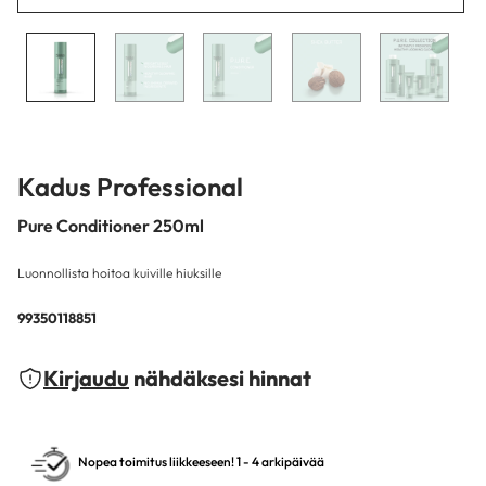
Kadus Professional
Pure Conditioner 250ml
Luonnollista hoitoa kuiville hiuksille
99350118851
Kirjaudu
nähdäksesi hinnat
Nopea toimitus liikkeeseen! 1 - 4 arkipäivää