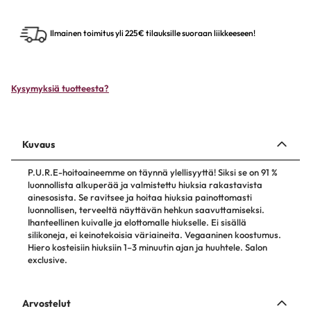
Ilmainen toimitus yli 225€ tilauksille suoraan liikkeeseen!
Kysymyksiä tuotteesta?
Kuvaus
P.U.R.E-hoitoaineemme on täynnä ylellisyyttä! Siksi se on 91 %
luonnollista alkuperää ja valmistettu hiuksia rakastavista
ainesosista. Se ravitsee ja hoitaa hiuksia painottomasti
luonnollisen, terveeltä näyttävän hehkun saavuttamiseksi.
Ihanteellinen kuivalle ja elottomalle hiukselle. Ei sisällä
silikoneja, ei keinotekoisia väriaineita. Vegaaninen koostumus.
Hiero kosteisiin hiuksiin 1–3 minuutin ajan ja huuhtele. Salon
exclusive.
Arvostelut