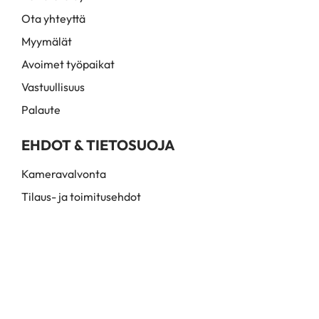
Ota yhteyttä
Myymälät
Avoimet työpaikat
Vastuullisuus
Palaute
EHDOT & TIETOSUOJA
Kameravalvonta
Tilaus- ja toimitusehdot
Myynti- ja toimitusehdot
Rekisteri- ja tietosuojaseloste
© Hairmail Oy. 2026. Kaikki oikeudet pidätetään. Santaradantie