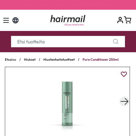
Kaikki tilaukset ilman pientoimituslisää, arvo 7,50€
Etusivu
/
Hiukset
/
Hiustenhoitotuotteet
/
Pure Conditioner 250ml