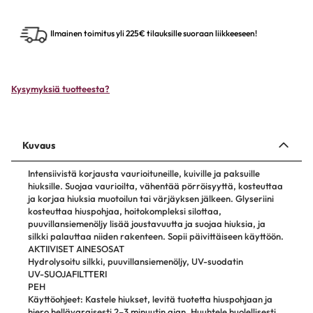
Ilmainen toimitus yli 225€ tilauksille suoraan liikkeeseen!
Kysymyksiä tuotteesta?
Kuvaus
Intensiivistä korjausta vaurioituneille, kuiville ja paksuille
hiuksille. Suojaa vaurioilta, vähentää pörröisyyttä, kosteuttaa
ja korjaa hiuksia muotoilun tai värjäyksen jälkeen. Glyseriini
kosteuttaa hiuspohjaa, hoitokompleksi silottaa,
puuvillansiemenöljy lisää joustavuutta ja suojaa hiuksia, ja
silkki palauttaa niiden rakenteen. Sopii päivittäiseen käyttöön.
AKTIIVISET AINESOSAT
Hydrolysoitu silkki, puuvillansiemenöljy, UV-suodatin
UV-SUOJAFILTTERI
PEH
Käyttöohjeet: Kastele hiukset, levitä tuotetta hiuspohjaan ja
hiero hellävaraisesti 2–3 minuutin ajan. Huuhtele huolellisesti