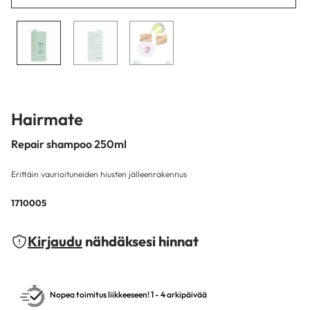
Hairmate
Repair shampoo 250ml
Erittäin vaurioituneiden hiusten jälleenrakennus
1710005
Kirjaudu
nähdäksesi hinnat
Nopea toimitus liikkeeseen! 1 - 4 arkipäivää