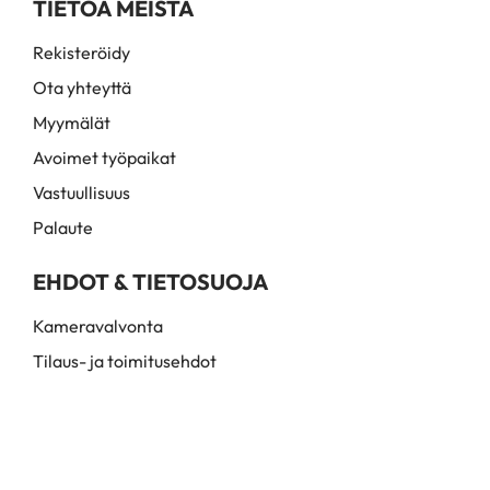
TIETOA MEISTÄ
Rekisteröidy
Ota yhteyttä
Myymälät
Avoimet työpaikat
Vastuullisuus
Palaute
EHDOT & TIETOSUOJA
Kameravalvonta
Tilaus- ja toimitusehdot
Myynti- ja toimitusehdot
Rekisteri- ja tietosuojaseloste