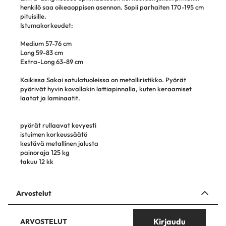
henkilö saa oikeaoppisen asennon. Sopii parhaiten 170-195 cm
pituisille.
Istumakorkeudet:
Medium 57-76 cm
Long 59-83 cm
Extra-Long 63-89 cm
Kaikissa Sakai satulatuoleissa on metalliristikko. Pyörät
pyörivät hyvin kovallakin lattiapinnalla, kuten keraamiset
laatat ja laminaatit.
pyörät rullaavat kevyesti
istuimen korkeussäätö
kestävä metallinen jalusta
painoraja 125 kg
takuu 12 kk
Arvostelut
Kirjaudu
ARVOSTELUT