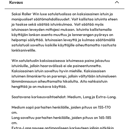
Kuvaus
Sakai Roller Win luxe satulatuolissa on kaksiosainen istuin ja
monipuoliset säätömahdollisuudet. Voit kallistaa istuinta eteen
ja taakse sekä säätää istuinkulmaa. Voit säätää myös
istuinosan leveyden mittojesi mukaan. Istuinta kallistamalla
käyttäjän lonkan asento muuttuu ja lannerangan pyöreys on
helpompi säilyttää. Istuinosien leveyttä ja kulmaa säätämällä
satulatuoli soveltuu kaikille käyttäjille aiheuttamatta rasitusta
lonkkanivelille.
Win satulatuolin kaksiosaisessa istuimessa paino jakautuu
istuinluille, jolloin haarovälissä ei ole paineentunnetta.
Kaksiosainen istuin soveltuu hyvin miehille. Kaksiosaisen
istuimen ilmankierto on parempi, jolloin vältytään istuinalueen
lämmönnousun aiheuttamalta hikoilulta. Aito nahkaistuin
hengittää ja on mukava käyttää.
Saatavana korkeusvaihtoehdot: Medium, Long ja Extra-Long.
Medium sopii parhaiten henkilöille, joiden pituus on 155-170
cm.
Long soveltuu parhaiten henkilöille, joiden pituus on 165-185
cm.
Extra-Long nousee optimaaliseen korkeuteen jolloin pitkäkin