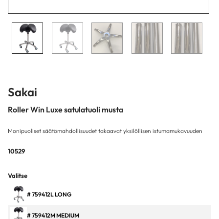
Sakai
Roller Win Luxe satulatuoli musta
Monipuoliset säätömahdollisuudet takaavat yksilöllisen istumamukavuuden
10529
Valitse
# 759412L LONG
# 759412M MEDIUM