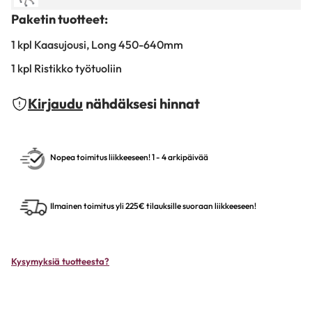
Paketin tuotteet:
1 kpl Kaasujousi, Long 450-640mm
1 kpl Ristikko työtuoliin
Kirjaudu
nähdäksesi hinnat
Nopea toimitus liikkeeseen! 1 - 4 arkipäivää
Ilmainen toimitus yli 225€ tilauksille suoraan liikkeeseen!
Kysymyksiä tuotteesta?