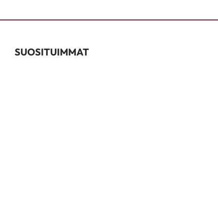
SUOSITUIMMAT
Värjäystarvikkeet
Kestovärit
Permanentit
Kauneudenhoito
Shampoot & Hoitoaineet
INFO
Tuotemerkit
Oppaat
Kalusteinfo