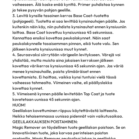
vaiheeseen. Älä koske enää kynttä. Primer puhdistaa kynnen
ja tekee pysyvän pohjan geelille.
3. Levitä kynsille tasainen kerros Base Coat-tuotetta
(pohjageeli). Tuotetta ei saa levittää kynsinauhojen päälle. Jos
kuitenkin näin käy, niin puhdista kynsinauhat ennen kynsiuuniin
laittoa. Base Coat kovettuu kynsiuunissa 45 sekunnissa.
Kannattaa ensiksi kovettaa peukalokynnet. Näin saat
peukalokynnelle tasaisemman pinnan, eikä tuote valu. Sen
jälkeen koveta kynsiuunissa muut kynnet.
4. Seuraavaksi siirrytään värigeelin levitykseen. Värejä voi
yhdistää, mutta muista aina jokaisen kerroksen jälkeen
kovettaa värikerros kynsiuunissa 45 sekunnin ajan. Jos väriä
menee kynsinauhoille, poista ylimääräiset ennen
kovettamista. Ei haittaa, vaikka kynsi tuntuisi vielä tässä
vaiheessa tahmealta. Viimeinen vaihe, eli päällyslakka
kovettaa kynnet.
5. Viimeisenä kynnen päälle levitetään Top Coat ja tuote
kovetetaan uunissa 45 sekunnin ajan.
HUOM!
Geelilakan kovettuminen riippuu käytettävästä laitteesta.
Heikko tehoisemmassa uunissa pidennät vain vaikutusaikaa.
GEELILAKKAUKSEN POISTAMINEN:
Magic Remover on täydellinen tuote geelilakan poistoon. Se on
Innovatiivinen tuote, joka korvaa perinteisen poiston
asetonilla. Magic Remover neutralisoi lakan ja geelilakka