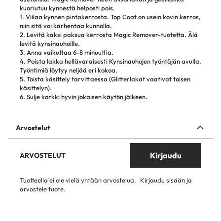
kuoriutuu kynnestä helposti pois.
1. Viilaa kynnen pintakerrosta. Top Coat on usein kovin kerros,
niin sitä voi karhentaa kunnolla.
2. Levitä kaksi paksua kerrosta Magic Remover-tuotetta. Älä
levitä kynsinauhoille.
3. Anna vaikuttaa 6-8 minuuttia.
4. Poista lakka hellävaraisesti Kynsinauhojen työntäjän avulla.
Työntimiä löytyy neljää eri kokoa.
5. Toista käsittely tarvittaessa (Glitterlakat vaativat toisen
käsittelyn).
6. Sulje korkki hyvin jokaisen käytön jälkeen.
Arvostelut
Kirjaudu
ARVOSTELUT
Tuotteella ei ole vielä yhtään arvostelua.
Kirjaudu sisään ja
arvostele tuote.