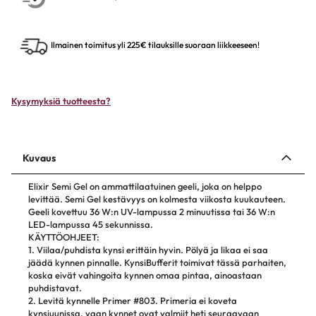
Ilmainen toimitus yli 225€ tilauksille suoraan liikkeeseen!
Kysymyksiä tuotteesta?
Kuvaus
Elixir Semi Gel on ammattilaatuinen geeli, joka on helppo
levittää. Semi Gel kestävyys on kolmesta viikosta kuukauteen.
Geeli kovettuu 36 W:n UV-lampussa 2 minuutissa tai 36 W:n
LED-lampussa 45 sekunnissa.
KÄYTTÖOHJEET:
1. Viilaa/puhdista kynsi erittäin hyvin. Pölyä ja likaa ei saa
jäädä kynnen pinnalle. KynsiBufferit toimivat tässä parhaiten,
koska eivät vahingoita kynnen omaa pintaa, ainoastaan
puhdistavat.
2. Levitä kynnelle Primer #803. Primeria ei koveta
kynsiuunissa, vaan kynnet ovat valmiit heti seuraavaan