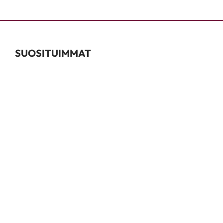
SUOSITUIMMAT
Värjäystarvikkeet
Kestovärit
Permanentit
Kauneudenhoito
Shampoot & Hoitoaineet
INFO
Tuotemerkit
Oppaat
Kalusteinfo