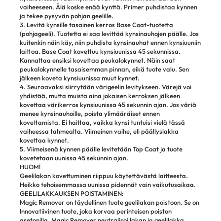
vaiheeseen. Älä koske enää kynttä. Primer puhdistaa kynnen
ja tekee pysyvän pohjan geelille.
3. Levitä kynsille tasainen kerros Base Coat-tuotetta
(pohjageeli). Tuotetta ei saa levittää kynsinauhojen päälle. Jos
kuitenkin näin käy, niin puhdista kynsinauhat ennen kynsiuuniin
laittoa. Base Coat kovettuu kynsiuunissa 45 sekunnissa.
Kannattaa ensiksi kovettaa peukalokynnet. Näin saat
peukalokynnelle tasaisemman pinnan, eikä tuote valu. Sen
jälkeen koveta kynsiuunissa muut kynnet.
4. Seuraavaksi siirrytään värigeelin levitykseen. Värejä voi
yhdistää, mutta muista aina jokaisen kerroksen jälkeen
kovettaa värikerros kynsiuunissa 45 sekunnin ajan. Jos väriä
menee kynsinauhoille, poista ylimääräiset ennen
kovettamista. Ei haittaa, vaikka kynsi tuntuisi vielä tässä
vaiheessa tahmealta. Viimeinen vaihe, eli päällyslakka
kovettaa kynnet.
5. Viimeisenä kynnen päälle levitetään Top Coat ja tuote
kovetetaan uunissa 45 sekunnin ajan.
HUOM!
Geelilakan kovettuminen riippuu käytettävästä laitteesta.
Heikko tehoisemmassa uunissa pidennät vain vaikutusaikaa.
GEELILAKKAUKSEN POISTAMINEN:
Magic Remover on täydellinen tuote geelilakan poistoon. Se on
Innovatiivinen tuote, joka korvaa perinteisen poiston
asetonilla. Magic Remover neutralisoi lakan ja geelilakka