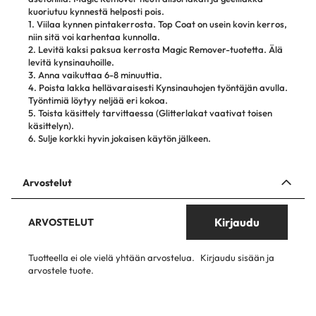
kuoriutuu kynnestä helposti pois.
1. Viilaa kynnen pintakerrosta. Top Coat on usein kovin kerros,
niin sitä voi karhentaa kunnolla.
2. Levitä kaksi paksua kerrosta Magic Remover-tuotetta. Älä
levitä kynsinauhoille.
3. Anna vaikuttaa 6-8 minuuttia.
4. Poista lakka hellävaraisesti Kynsinauhojen työntäjän avulla.
Työntimiä löytyy neljää eri kokoa.
5. Toista käsittely tarvittaessa (Glitterlakat vaativat toisen
käsittelyn).
6. Sulje korkki hyvin jokaisen käytön jälkeen.
Arvostelut
Kirjaudu
ARVOSTELUT
Tuotteella ei ole vielä yhtään arvostelua.
Kirjaudu sisään ja
arvostele tuote.