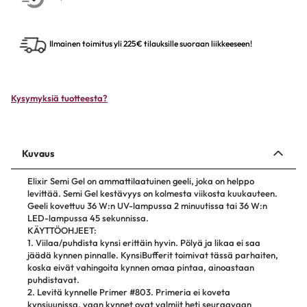
Ilmainen toimitus yli 225€ tilauksille suoraan liikkeeseen!
Kysymyksiä tuotteesta?
Kuvaus
Elixir Semi Gel on ammattilaatuinen geeli, joka on helppo
levittää. Semi Gel kestävyys on kolmesta viikosta kuukauteen.
Geeli kovettuu 36 W:n UV-lampussa 2 minuutissa tai 36 W:n
LED-lampussa 45 sekunnissa.
KÄYTTÖOHJEET:
1. Viilaa/puhdista kynsi erittäin hyvin. Pölyä ja likaa ei saa
jäädä kynnen pinnalle. KynsiBufferit toimivat tässä parhaiten,
koska eivät vahingoita kynnen omaa pintaa, ainoastaan
puhdistavat.
2. Levitä kynnelle Primer #803. Primeria ei koveta
kynsiuunissa, vaan kynnet ovat valmiit heti seuraavaan