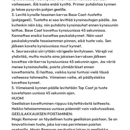
vaiheeseen. Älä koske enää kynttä. Primer puhdistaa kynnen
ja tekee pysyvän pohjan geelille.
3. Levitä kynsille tasainen kerros Base Coat-tuotetta
(pohjageeli). Tuotetta ei saa levittää kynsinauhojen päälle. Jos
kuitenkin näin käy, niin puhdista kynsinauhat ennen kynsiuuniin
laittoa. Base Coat kovettuu kynsiuunissa 45 sekunnissa.
Kannattaa ensiksi kovettaa peukalokynnet. Näin saat
peukalokynnelle tasaisemman pinnan, eikä tuote valu. Sen
jälkeen koveta kynsiuunissa muut kynnet.
4. Seuraavaksi siirrytään värigeelin levitykseen. Värejä voi
yhdistää, mutta muista aina jokaisen kerroksen jälkeen
kovettaa värikerros kynsiuunissa 45 sekunnin ajan. Jos väriä
menee kynsinauhoille, poista ylimääräiset ennen
kovettamista. Ei haittaa, vaikka kynsi tuntuisi vielä tässä
vaiheessa tahmealta. Viimeinen vaihe, eli päällyslakka
kovettaa kynnet.
5. Viimeisenä kynnen päälle levitetään Top Coat ja tuote
kovetetaan uunissa 45 sekunnin ajan.
HUOM!
Geelilakan kovettuminen riippuu käytettävästä laitteesta.
Heikko tehoisemmassa uunissa pidennät vain vaikutusaikaa.
GEELILAKKAUKSEN POISTAMINEN:
Magic Remover on täydellinen tuote geelilakan poistoon. Se on
Innovatiivinen tuote, joka korvaa perinteisen poiston
asetonilla. Magic Remover neutralisoi lakan ja geelilakka