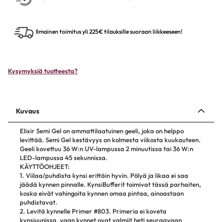
Ilmainen toimitus yli 225€ tilauksille suoraan liikkeeseen!
Kysymyksiä tuotteesta?
Kuvaus
Elixir Semi Gel on ammattilaatuinen geeli, joka on helppo
levittää. Semi Gel kestävyys on kolmesta viikosta kuukauteen.
Geeli kovettuu 36 W:n UV-lampussa 2 minuutissa tai 36 W:n
LED-lampussa 45 sekunnissa.
KÄYTTÖOHJEET:
1. Viilaa/puhdista kynsi erittäin hyvin. Pölyä ja likaa ei saa
jäädä kynnen pinnalle. KynsiBufferit toimivat tässä parhaiten,
koska eivät vahingoita kynnen omaa pintaa, ainoastaan
puhdistavat.
2. Levitä kynnelle Primer #803. Primeria ei koveta
kynsiuunissa, vaan kynnet ovat valmiit heti seuraavaan