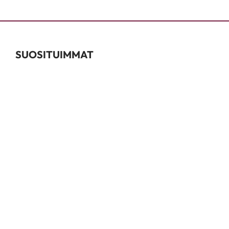
SUOSITUIMMAT
Värjäystarvikkeet
Kestovärit
Permanentit
Kauneudenhoito
Shampoot & Hoitoaineet
INFO
Tuotemerkit
Oppaat
Kalusteinfo