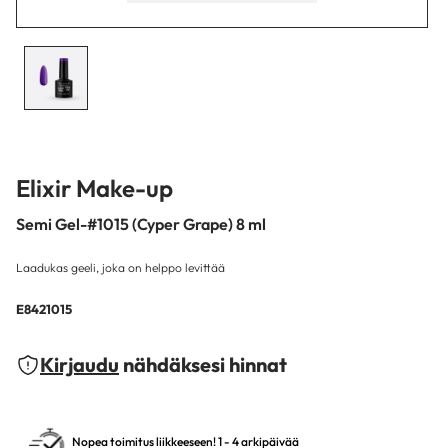
Elixir Make-up
Semi Gel-#1015 (Cyper Grape) 8 ml
Laadukas geeli, joka on helppo levittää
E8421015
Kirjaudu
nähdäksesi hinnat
Nopea toimitus liikkeeseen! 1 - 4 arkipäivää