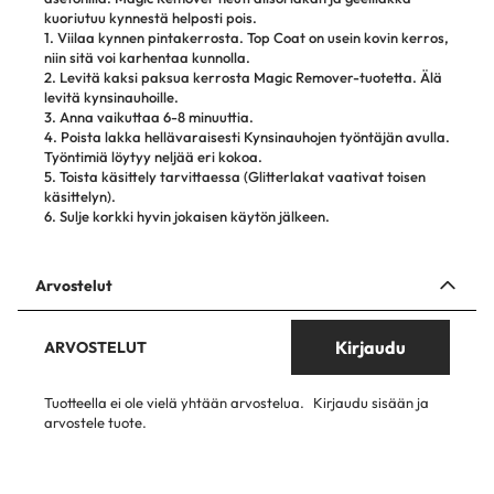
kuoriutuu kynnestä helposti pois.
1. Viilaa kynnen pintakerrosta. Top Coat on usein kovin kerros,
niin sitä voi karhentaa kunnolla.
2. Levitä kaksi paksua kerrosta Magic Remover-tuotetta. Älä
levitä kynsinauhoille.
3. Anna vaikuttaa 6-8 minuuttia.
4. Poista lakka hellävaraisesti Kynsinauhojen työntäjän avulla.
Työntimiä löytyy neljää eri kokoa.
5. Toista käsittely tarvittaessa (Glitterlakat vaativat toisen
käsittelyn).
6. Sulje korkki hyvin jokaisen käytön jälkeen.
Arvostelut
Kirjaudu
ARVOSTELUT
Tuotteella ei ole vielä yhtään arvostelua.
Kirjaudu sisään ja
arvostele tuote.