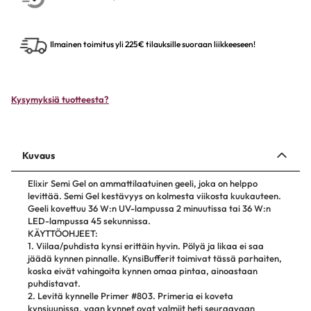
Ilmainen toimitus yli 225€ tilauksille suoraan liikkeeseen!
Kysymyksiä tuotteesta?
Kuvaus
Elixir Semi Gel on ammattilaatuinen geeli, joka on helppo
levittää. Semi Gel kestävyys on kolmesta viikosta kuukauteen.
Geeli kovettuu 36 W:n UV-lampussa 2 minuutissa tai 36 W:n
LED-lampussa 45 sekunnissa.
KÄYTTÖOHJEET:
1. Viilaa/puhdista kynsi erittäin hyvin. Pölyä ja likaa ei saa
jäädä kynnen pinnalle. KynsiBufferit toimivat tässä parhaiten,
koska eivät vahingoita kynnen omaa pintaa, ainoastaan
puhdistavat.
2. Levitä kynnelle Primer #803. Primeria ei koveta
kynsiuunissa, vaan kynnet ovat valmiit heti seuraavaan