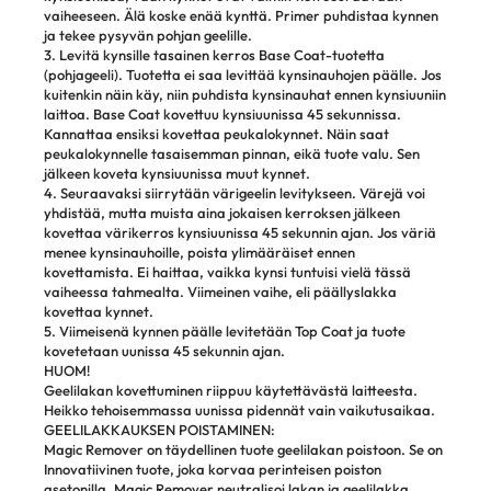
vaiheeseen. Älä koske enää kynttä. Primer puhdistaa kynnen
ja tekee pysyvän pohjan geelille.
3. Levitä kynsille tasainen kerros Base Coat-tuotetta
(pohjageeli). Tuotetta ei saa levittää kynsinauhojen päälle. Jos
kuitenkin näin käy, niin puhdista kynsinauhat ennen kynsiuuniin
laittoa. Base Coat kovettuu kynsiuunissa 45 sekunnissa.
Kannattaa ensiksi kovettaa peukalokynnet. Näin saat
peukalokynnelle tasaisemman pinnan, eikä tuote valu. Sen
jälkeen koveta kynsiuunissa muut kynnet.
4. Seuraavaksi siirrytään värigeelin levitykseen. Värejä voi
yhdistää, mutta muista aina jokaisen kerroksen jälkeen
kovettaa värikerros kynsiuunissa 45 sekunnin ajan. Jos väriä
menee kynsinauhoille, poista ylimääräiset ennen
kovettamista. Ei haittaa, vaikka kynsi tuntuisi vielä tässä
vaiheessa tahmealta. Viimeinen vaihe, eli päällyslakka
kovettaa kynnet.
5. Viimeisenä kynnen päälle levitetään Top Coat ja tuote
kovetetaan uunissa 45 sekunnin ajan.
HUOM!
Geelilakan kovettuminen riippuu käytettävästä laitteesta.
Heikko tehoisemmassa uunissa pidennät vain vaikutusaikaa.
GEELILAKKAUKSEN POISTAMINEN:
Magic Remover on täydellinen tuote geelilakan poistoon. Se on
Innovatiivinen tuote, joka korvaa perinteisen poiston
asetonilla. Magic Remover neutralisoi lakan ja geelilakka