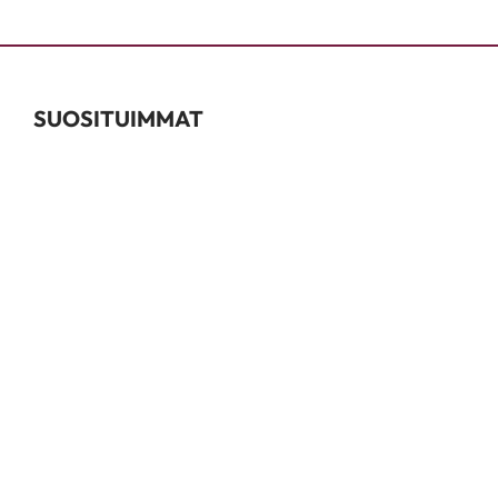
SUOSITUIMMAT
Värjäystarvikkeet
Kestovärit
Permanentit
Kauneudenhoito
Shampoot & Hoitoaineet
INFO
Tuotemerkit
Oppaat
Kalusteinfo