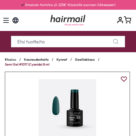
Ilmainen toimitus yli 225€ tilauksille suoraan liikkeeseen!
Etusivu
/
Kauneudenhoito
/
Kynnet
/
Geelilakkaus
/
Semi Gel #1017 (Cyanide) 8 ml