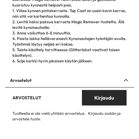
kuoriutuu kynnestä helposti pois.
1. Viilaa kynnen pintakerrosta. Top Coat on usein kovin kerros,
niin sitä voi karhentaa kunnolla.
2. Levitä kaksi paksua kerrosta Magic Remover-tuotetta. Älä
levitä kynsinauhoille.
3. Anna vaikuttaa 6-8 minuuttia.
4. Poista lakka hellävaraisesti Kynsinauhojen työntäjän avulla.
Työntimiä löytyy neljää eri kokoa.
5. Toista käsittely tarvittaessa (Glitterlakat vaativat toisen
käsittelyn).
6. Sulje korkki hyvin jokaisen käytön jälkeen.
Arvostelut
Kirjaudu
ARVOSTELUT
Tuotteella ei ole vielä yhtään arvostelua.
Kirjaudu sisään ja
arvostele tuote.