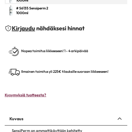
1000ml
# S6135 Sensiperm 2
1000ml
Kirjaudu
nähdäksesi hinnat
Nopea toimitus liikkeeseen! 1 - 4 arkipäivää
Ilmainen toimitus yli 225€ tilauksille suoraan liikkeeseen!
Kysymyksiä tuotteesta?
Kuvaus
SensiPerm on ammattikäyttöön kehitetty