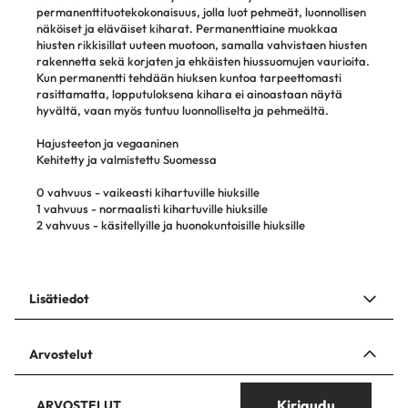
permanenttituotekokonaisuus, jolla luot pehmeät, luonnollisen
näköiset ja eläväiset kiharat. Permanenttiaine muokkaa
hiusten rikkisillat uuteen muotoon, samalla vahvistaen hiusten
rakennetta sekä korjaten ja ehkäisten hiussuomujen vaurioita.
Kun permanentti tehdään hiuksen kuntoa tarpeettomasti
rasittamatta, lopputuloksena kihara ei ainoastaan näytä
hyvältä, vaan myös tuntuu luonnolliselta ja pehmeältä.
Hajusteeton ja vegaaninen
Kehitetty ja valmistettu Suomessa
0 vahvuus - vaikeasti kihartuville hiuksille
1 vahvuus - normaalisti kihartuville hiuksille
2 vahvuus - käsitellyille ja huonokuntoisille hiuksille
Lisätiedot
Arvostelut
Kirjaudu
ARVOSTELUT