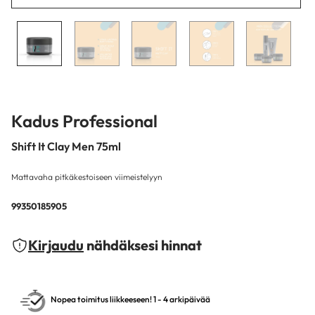
Kadus Professional
Shift It Clay Men 75ml
Mattavaha pitkäkestoiseen viimeistelyyn
99350185905
Kirjaudu
nähdäksesi hinnat
Nopea toimitus liikkeeseen! 1 - 4 arkipäivää