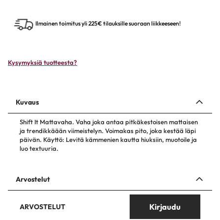
Ilmainen toimitus yli 225€ tilauksille suoraan liikkeeseen!
Kysymyksiä tuotteesta?
Kuvaus
Shift It Mattavaha. Vaha joka antaa pitkäkestoisen mattaisen
ja trendikkäään viimeistelyn. Voimakas pito, joka kestää läpi
päivän. Käyttö: Levitä kämmenien kautta hiuksiin, muotoile ja
luo textuuria.
Arvostelut
Kirjaudu
ARVOSTELUT