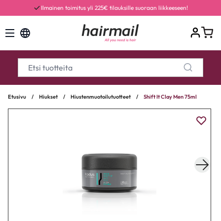
Ilmainen toimitus yli 225€ tilauksille suoraan liikkeeseen!
Etusivu
/
Hiukset
/
Hiustenmuotoilutuotteet
/
Shift It Clay Men 75ml