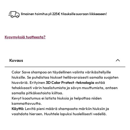
Ilmainen toimitus yli 225€ tilauksille suoraan liikkeeseen!
Kysymyksiä tuotteesta?
Kuvaus
Color Save shampoo on täydellinen valinta värikäsitellyille
hiuksille. Se puhdistaa hiukset hellävaraisesti samalla suojaten
hiusväriä. Erityinen
3D Color Protect -teknologia
estää
tehokkaasti värin haalistumista ja sävyn muuttumista, antaen
samalla pitkäkestoista kiiltoa.
Kevyt koostumus ei latista hiuksia ja helpottaa niiden
kammattavuutta.
Käyttö:
Levitä pieni määrä shampoota märkiin hiuksiin ja
vaahdota hieroen. Huuhtele lopuksi huolellisesti vedellä.