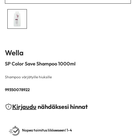
Wella
SP Color Save Shampoo 1000ml
Shampoo värjätyille hiuksille
99350078922
Kirjaudu
nähdäksesi hinnat
Nopea toimitus liikkeeseen! 1-4