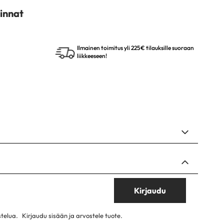
innat
Ilmainen toimitus yli 225€ tilauksille suoraan
liikkeeseen!
Kirjaudu
stelua.
Kirjaudu sisään ja arvostele tuote.