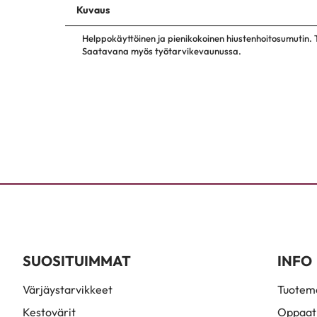
Kuvaus
Helppokäyttöinen ja pienikokoinen hiustenhoitosumutin. Ty
Saatavana myös työtarvikevaunussa.
SUOSITUIMMAT
INFO
Värjäystarvikkeet
Tuoteme
Kestovärit
Oppaat