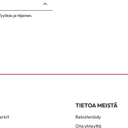
ylikäs ja hiljainen.
TIETOA MEISTÄ
rkit
Rekisteröidy
Ota yhteyttä