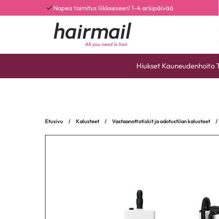
Nopea toimitus liikkeeseen! 1-4 arkipäivää
Hiukset
Kauneudenhoito
Etusivu
/
Kalusteet
/
Vastaanottotiskit ja odotustilan kalusteet
/