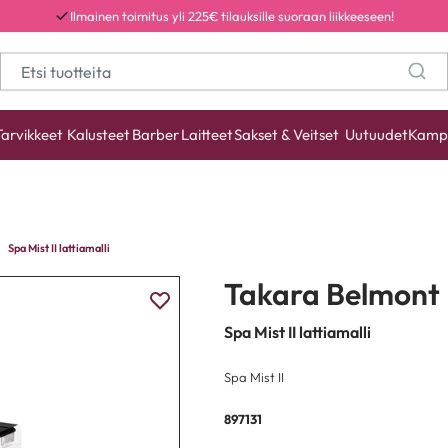
Ilmainen toimitus yli 225€ tilauksille suoraan liikkeeseen!
Tarvikkeet
Kalusteet
Barber
Laitteet
Sakset & Veitset
Uutuudet
Kamp
Spa Mist II lattiamalli
Takara Belmont
Spa Mist II lattiamalli
Spa Mist II
897131