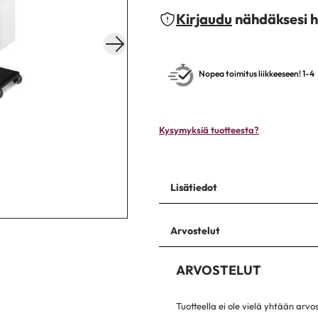
Kirjaudu
nähdäksesi h
Nopea toimitus liikkeeseen! 1-4
Kysymyksiä tuotteesta?
Lisätiedot
Arvostelut
ARVOSTELUT
Tuotteella ei ole vielä yhtään arvo