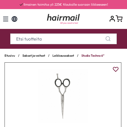
Ilmainen toimitus yli 225€ tilauksille suoraan liikkeeseen!
Etusivu
/
Sakset ja veitset
/
Leikkaussakset
/
Studio Techno 6”