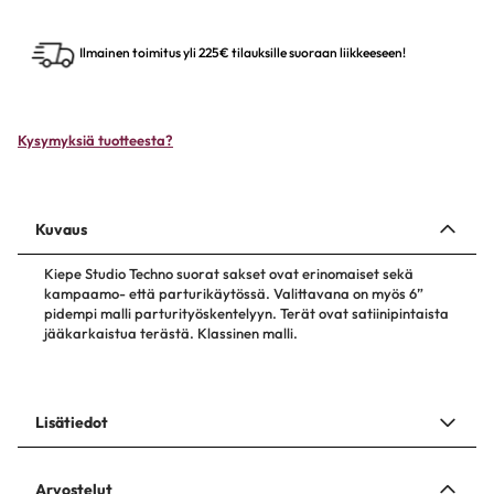
Ilmainen toimitus yli 225€ tilauksille suoraan liikkeeseen!
Kysymyksiä tuotteesta?
Kuvaus
Kiepe Studio Techno suorat sakset ovat erinomaiset sekä
kampaamo- että parturikäytössä. Valittavana on myös 6”
pidempi malli parturityöskentelyyn. Terät ovat satiinipintaista
jääkarkaistua terästä. Klassinen malli.
Lisätiedot
Arvostelut