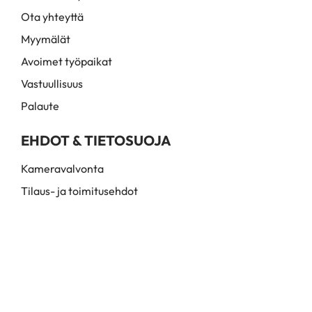
Ota yhteyttä
Myymälät
Avoimet työpaikat
Vastuullisuus
Palaute
EHDOT & TIETOSUOJA
Kameravalvonta
Tilaus- ja toimitusehdot
Myynti- ja toimitusehdot
Rekisteri- ja tietosuojaseloste
© Hairmail Oy. 2026. Kaikki oikeudet pidätetään. Santaradantie