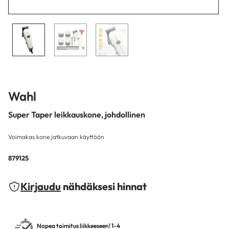
Wahl
Super Taper leikkauskone, johdollinen
Voimakas kone jatkuvaan käyttöön
879125
Kirjaudu
nähdäksesi hinnat
Nopea toimitus liikkeeseen! 1-4