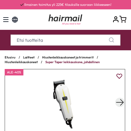
Ilmainen toimitus yli 225€ tilauksille suoraan liikkeeseen!
Etusivu
/
Laitteet
/
Hiustenleikkauskoneet ja trimmerit
/
Hiustenleikkauskoneet
/
Super Taper leikkauskone, johdollinen
ALE -40%