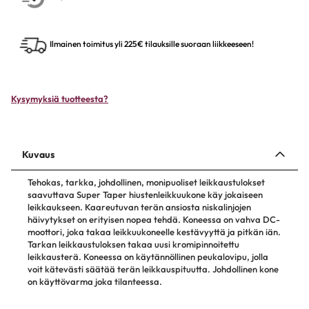
Ilmainen toimitus yli 225€ tilauksille suoraan liikkeeseen!
Kysymyksiä tuotteesta?
Kuvaus
Tehokas, tarkka, johdollinen, monipuoliset leikkaustulokset
saavuttava Super Taper hiustenleikkuukone käy jokaiseen
leikkaukseen. Kaareutuvan terän ansiosta niskalinjojen
häivytykset on erityisen nopea tehdä. Koneessa on vahva DC-
moottori, joka takaa leikkuukoneelle kestävyyttä ja pitkän iän.
Tarkan leikkaustuloksen takaa uusi kromipinnoitettu
leikkausterä. Koneessa on käytännöllinen peukalovipu, jolla
voit kätevästi säätää terän leikkauspituutta. Johdollinen kone
on käyttövarma joka tilanteessa.