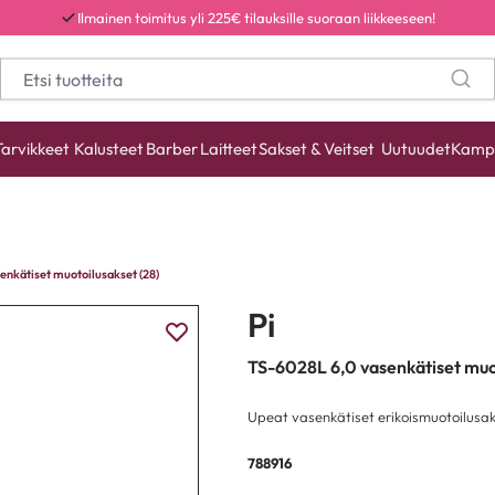
Ilmainen toimitus yli 225€ tilauksille suoraan liikkeeseen!
Tarvikkeet
Kalusteet
Barber
Laitteet
Sakset & Veitset
Uutuudet
Kamp
enkätiset muotoilusakset (28)
Pi
TS-6028L 6,0 vasenkätiset muot
Upeat vasenkätiset erikoismuotoilusa
788916