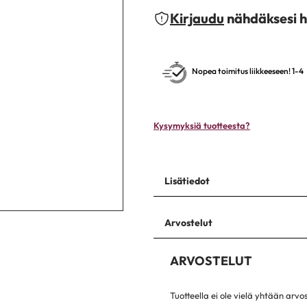
Kirjaudu
nähdäksesi h
Nopea toimitus liikkeeseen! 1-4
Kysymyksiä tuotteesta?
Lisätiedot
Arvostelut
ARVOSTELUT
Tuotteella ei ole vielä yhtään arvo