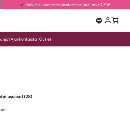
Kaikki tilaukset ilman pientoimituslisää, arvo 7,50€
anjat
Ajankohtaista
Outlet
oilusakset (28)
kset