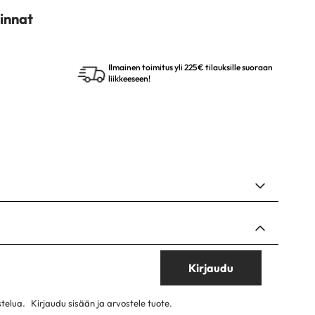
innat
Ilmainen toimitus yli 225€ tilauksille suoraan
liikkeeseen!
Kirjaudu
stelua.
Kirjaudu sisään ja arvostele tuote.