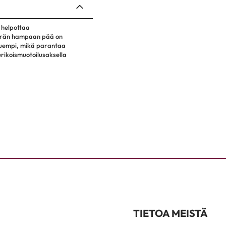
 helpottaa
terän hampaan pää on
huempi, mikä parantaa
 erikoismuotoilusaksella
TIETOA MEISTÄ