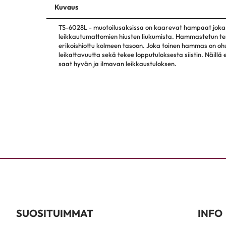
Kuvaus
TS-6028L - muotoilusaksissa on kaarevat hampaat joka
leikkautumattomien hiusten liukumista. Hammastetun 
erikoishiottu kolmeen tasoon. Joka toinen hammas on o
leikattavuutta sekä tekee lopputuloksesta siistin. Näillä
saat hyvän ja ilmavan leikkaustuloksen.
SUOSITUIMMAT
INFO