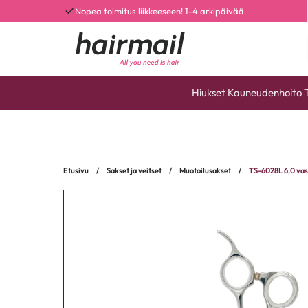
Nopea toimitus liikkeeseen! 1-4 arkipäivää
Hiukset
Kauneudenhoito
Etusivu
/
Sakset ja veitset
/
Muotoilusakset
/
TS-6028L 6,0 vas