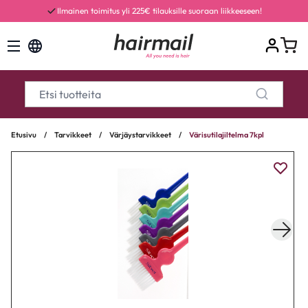
Ilmainen toimitus yli 225€ tilauksille suoraan liikkeeseen!
Etusivu
/
Tarvikkeet
/
Värjäystarvikkeet
/
Värisutilajiltelma 7kpl