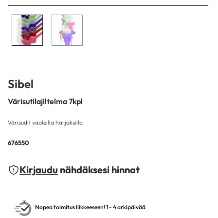
Sibel
Värisutilajiltelma 7kpl
Värisudit vaaleilla harjaksilla
676550
Kirjaudu
nähdäksesi hinnat
Nopea toimitus liikkeeseen! 1 - 4 arkipäivää