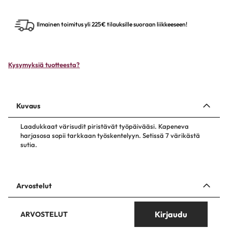
Ilmainen toimitus yli 225€ tilauksille suoraan liikkeeseen!
Kysymyksiä tuotteesta?
Kuvaus
Laadukkaat värisudit piristävät työpäivääsi. Kapeneva
harjasosa sopii tarkkaan työskentelyyn. Setissä 7 värikästä
sutia.
Arvostelut
Kirjaudu
ARVOSTELUT