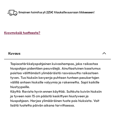
Ilmainen toimitus yli 225€ tilauksille suoraan liikkeeseen!
Kysymyksiä tuotteesta?
Kuvaus
Tapiocatärkkelyspohjainen kuivashampoo, joka raikastaa
hiuspohjan pidentäen pesuvälejä. Ainutlaatuinen koostumus
poistaa välittömästi ylimääräistä rasvaisuutta raikastaen
tyven. Tuo hiuksiin kevyen·ja puhtaan tunteen pesukertojen
välillä antaen hiuksille volyymia ja rakennetta. Sopii kaikille
hiustyypeille.
Käyttö: Ravista hyvin ennen käyttöä. Suihkuta kuiviin hiuksiin
ja tyveen noin 15 cm päästä keskittyen hiustyveen ja
hiuspohjaan. Harjaa ylimääräinen tuote pois hiuksista. Voit
lisätä tuotetta päivän aikana tarvittaessa.