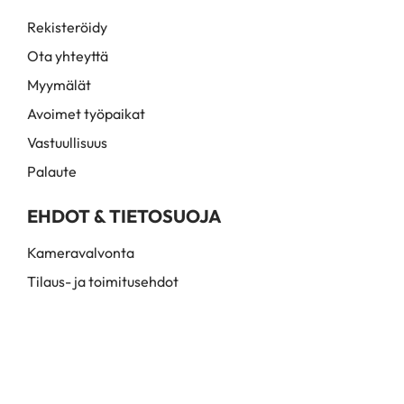
Rekisteröidy
Ota yhteyttä
Myymälät
Avoimet työpaikat
Vastuullisuus
Palaute
EHDOT & TIETOSUOJA
Kameravalvonta
Tilaus- ja toimitusehdot
Myynti- ja toimitusehdot
Rekisteri- ja tietosuojaseloste