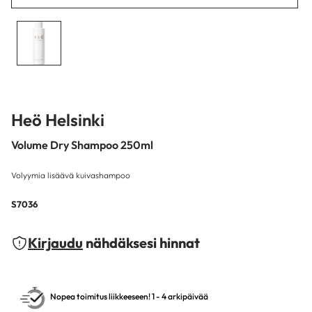
Heö Helsinki
Volume Dry Shampoo 250ml
Volyymia lisäävä kuivashampoo
S7036
Kirjaudu
nähdäksesi hinnat
Nopea toimitus liikkeeseen! 1 - 4 arkipäivää