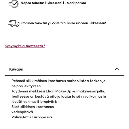
Nopea toimitus liikkeeseen! 1 - 4 arkipäivää
Ilmainen toimitus yli 225€ tilauksille suoraan liikkeeseen!
Kysymyksiä tuotteesta?
Kuvaus
Pehmeä silkkimäinen koostumus mahdollistaa tarkan ja
helpon levityksen.
Täydennä meikkiäsi Elixir Make-Up -silmäkynäsarjalla,
tuotteessa on kestävä pito ja laajasta sävyvalikoimasta
löydät varmasti lempivärisi.
Sileä silkkinen koostumus
vedenpitävä
Valmistettu Euroopassa