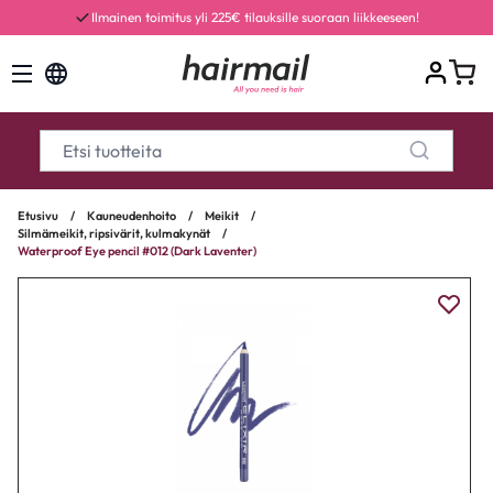
Ilmainen toimitus yli 225€ tilauksille suoraan liikkeeseen!
Etusivu
/
Kauneudenhoito
/
Meikit
/
Silmämeikit, ripsivärit, kulmakynät
/
Waterproof Eye pencil #012 (Dark Laventer)