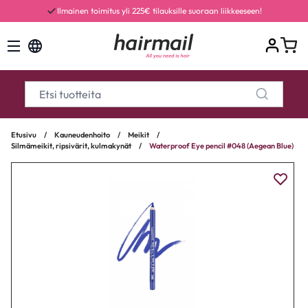
Ilmainen toimitus yli 225€ tilauksille suoraan liikkeeseen!
Etusivu
/
Kauneudenhoito
/
Meikit
/
Silmämeikit, ripsivärit, kulmakynät
/
Waterproof Eye pencil #048 (Aegean Blue)