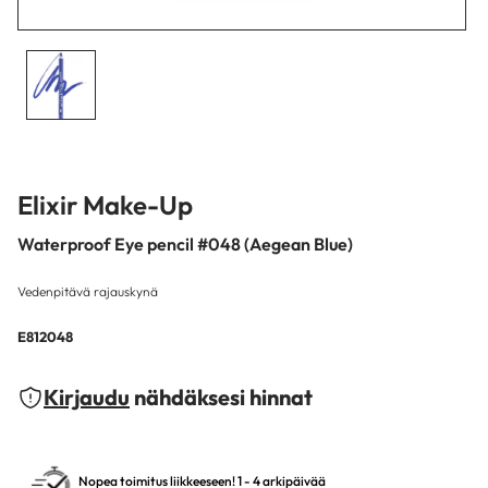
Elixir Make-Up
Waterproof Eye pencil #048 (Aegean Blue)
Vedenpitävä rajauskynä
E812048
Kirjaudu
nähdäksesi hinnat
Nopea toimitus liikkeeseen! 1 - 4 arkipäivää