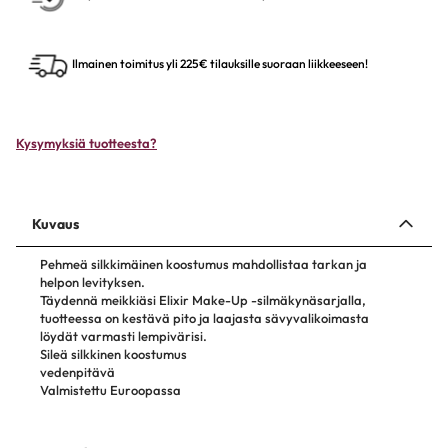
Ilmainen toimitus yli 225€ tilauksille suoraan liikkeeseen!
Kysymyksiä tuotteesta?
Kuvaus
Pehmeä silkkimäinen koostumus mahdollistaa tarkan ja
helpon levityksen.
Täydennä meikkiäsi Elixir Make-Up -silmäkynäsarjalla,
tuotteessa on kestävä pito ja laajasta sävyvalikoimasta
löydät varmasti lempivärisi.
Sileä silkkinen koostumus
vedenpitävä
Valmistettu Euroopassa