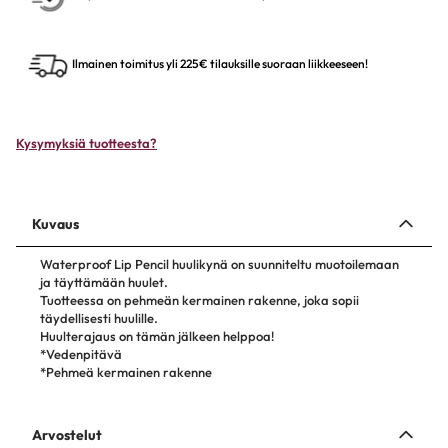
Ilmainen toimitus yli 225€ tilauksille suoraan liikkeeseen!
Kysymyksiä tuotteesta?
Kuvaus
Waterproof Lip Pencil huulikynä on suunniteltu muotoilemaan
ja täyttämään huulet.
Tuotteessa on pehmeän kermainen rakenne, joka sopii
täydellisesti huulille.
Huulterajaus on tämän jälkeen helppoa!
*Vedenpitävä
*Pehmeä kermainen rakenne
Arvostelut