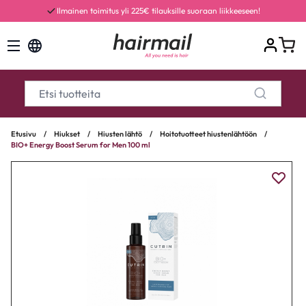
Ilmainen toimitus yli 225€ tilauksille suoraan liikkeeseen!
Etusivu
/
Hiukset
/
Hiusten lähtö
/
Hoitotuotteet hiustenlähtöön
/
BIO+ Energy Boost Serum for Men 100 ml