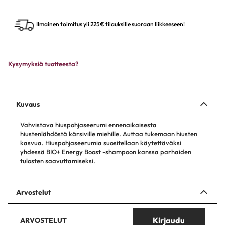
Ilmainen toimitus yli 225€ tilauksille suoraan liikkeeseen!
Kysymyksiä tuotteesta?
Kuvaus
Vahvistava hiuspohjaseerumi ennenaikaisesta
hiustenlähdöstä kärsiville miehille. Auttaa tukemaan hiusten
kasvua. Hiuspohjaseerumia suositellaan käytettäväksi
yhdessä BIO+ Energy Boost -shampoon kanssa parhaiden
tulosten saavuttamiseksi.
Arvostelut
Kirjaudu
ARVOSTELUT