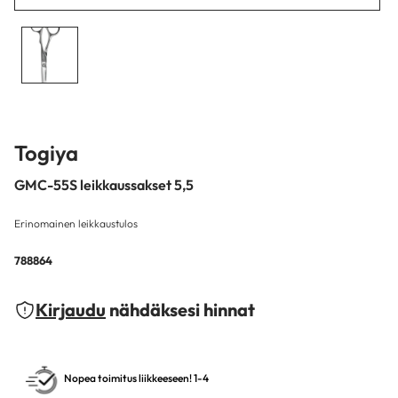
Togiya
GMC-55S leikkaussakset 5,5
Erinomainen leikkaustulos
788864
Kirjaudu
nähdäksesi hinnat
Nopea toimitus liikkeeseen! 1-4