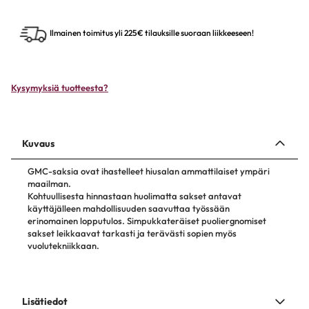
Ilmainen toimitus yli 225€ tilauksille suoraan liikkeeseen!
Kysymyksiä tuotteesta?
Kuvaus
GMC-saksia ovat ihastelleet hiusalan ammattilaiset ympäri
maailman.
Kohtuullisesta hinnastaan huolimatta sakset antavat
käyttäjälleen mahdollisuuden saavuttaa työssään
erinomainen lopputulos. Simpukkateräiset puoliergnomiset
sakset leikkaavat tarkasti ja terävästi sopien myös
vuolutekniikkaan.
Lisätiedot