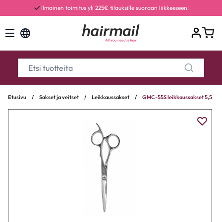
Ilmainen toimitus yli 225€ tilauksille suoraan liikkeeseen!
Etusivu
/
Sakset ja veitset
/
Leikkaussakset
/
GMC-55S leikkaussakset 5,5