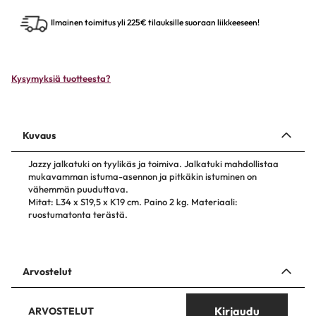
Ilmainen toimitus yli 225€ tilauksille suoraan liikkeeseen!
Kysymyksiä tuotteesta?
Kuvaus
Jazzy jalkatuki on tyylikäs ja toimiva. Jalkatuki mahdollistaa
mukavamman istuma-asennon ja pitkäkin istuminen on
vähemmän puuduttava.
Mitat: L34 x S19,5 x K19 cm. Paino 2 kg. Materiaali:
ruostumatonta terästä.
Arvostelut
Kirjaudu
ARVOSTELUT