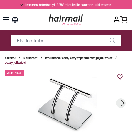
Ilmainen toimitus yli 225€ tilauksille suoraan liikkeeseen!
Etusivu
/
Kalusteet
/
Istuinkorokkeet, kevyet pesualtaat ja jalkatuet
/
Jazzy jalkatuki
ALE -40%