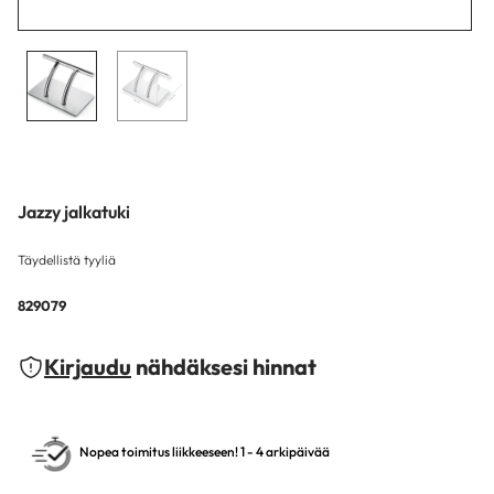
Jazzy jalkatuki
Täydellistä tyyliä
829079
Kirjaudu
nähdäksesi hinnat
Nopea toimitus liikkeeseen! 1 - 4 arkipäivää