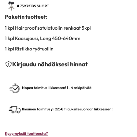
# 759321BS SHORT
Paketin tuotteet:
1 kpl Hairproof satulatuolin renkaat 5kpl
1 kpl Kaasujousi, Long 450-640mm
1 kpl Ristikko työtuoliin
Kirjaudu
nähdäksesi hinnat
Nopea toimitus liikkeeseen! 1 - 4 arkipäivää
Ilmainen toimitus yli 225€ tilauksille suoraan liikkeeseen!
Kysymyksiä tuotteesta?