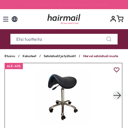
Kaikki tilaukset ilman pientoimituslisää, arvo 7,50€
Etusivu
/
Kalusteet
/
Satulatuolit ja työtuolit
/
Marvel satulatuoli musta
ALE -40%