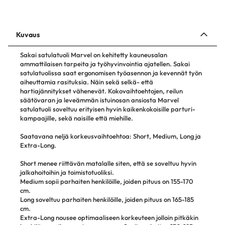
Kuvaus
Sakai satulatuoli Marvel on kehitetty kauneusalan
ammattilaisen tarpeita ja työhyvinvointia ajatellen. Sakai
satulatuolissa saat ergonomisen työasennon ja kevennät työn
aiheuttamia rasituksia. Näin sekä selkä- että
hartiajännitykset vähenevät. Kokovaihtoehtojen, reilun
säätövaran ja leveämmän istuinosan ansiosta Marvel
satulatuoli soveltuu erityisen hyvin kaikenkokoisille parturi-
kampaajille, sekä naisille että miehille.
Saatavana neljä korkeusvaihtoehtoa: Short, Medium, Long ja
Extra-Long.
Short menee riittävän matalalle siten, että se soveltuu hyvin
jalkahoitoihin ja toimistotuoliksi.
Medium sopii parhaiten henkilöille, joiden pituus on 155-170
cm.
Long soveltuu parhaiten henkilöille, joiden pituus on 165-185
cm.
Extra-Long nousee optimaaliseen korkeuteen jolloin pitkäkin