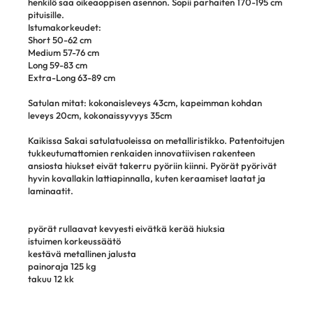
henkilö saa oikeaoppisen asennon. Sopii parhaiten 170-195 cm
pituisille.
Istumakorkeudet:
Short 50-62 cm
Medium 57-76 cm
Long 59-83 cm
Extra-Long 63-89 cm
Satulan mitat: kokonaisleveys 43cm, kapeimman kohdan
leveys 20cm, kokonaissyvyys 35cm
Kaikissa Sakai satulatuoleissa on metalliristikko. Patentoitujen
tukkeutumattomien renkaiden innovatiivisen rakenteen
ansiosta hiukset eivät takerru pyöriin kiinni. Pyörät pyörivät
hyvin kovallakin lattiapinnalla, kuten keraamiset laatat ja
laminaatit.
pyörät rullaavat kevyesti eivätkä kerää hiuksia
istuimen korkeussäätö
kestävä metallinen jalusta
painoraja 125 kg
takuu 12 kk