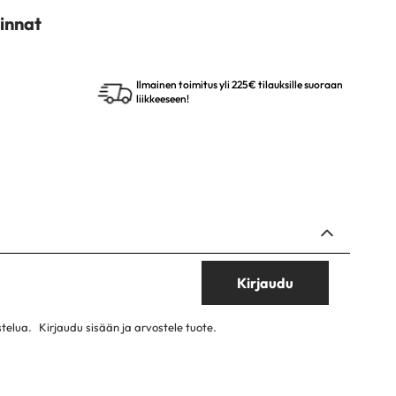
innat
Ilmainen toimitus yli 225€ tilauksille suoraan
liikkeeseen!
Kirjaudu
stelua.
Kirjaudu sisään ja arvostele tuote.