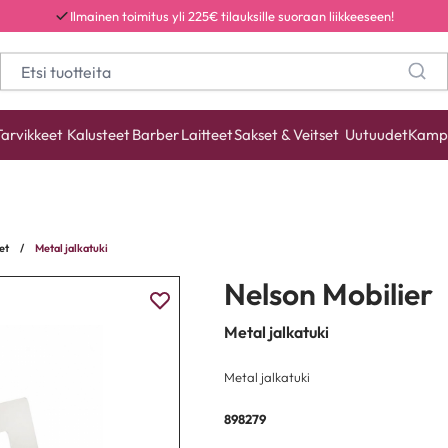
Ilmainen toimitus yli 225€ tilauksille suoraan liikkeeseen!
Tarvikkeet
Kalusteet
Barber
Laitteet
Sakset & Veitset
Uutuudet
Kamp
et
/
Metal jalkatuki
Nelson Mobilier
Metal jalkatuki
Metal jalkatuki
898279