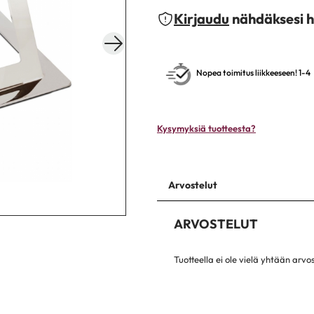
Kirjaudu
nähdäksesi h
Nopea toimitus liikkeeseen! 1-4
Kysymyksiä tuotteesta?
Arvostelut
ARVOSTELUT
Tuotteella ei ole vielä yhtään arvo