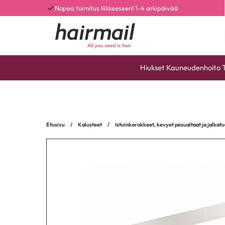
Nopea toimitus liikkeeseen! 1-4 arkipäivää
Hiukset
Kauneudenhoito
Etusivu
/
Kalusteet
/
Istuinkorokkeet, kevyet pesualtaat ja jalkatu