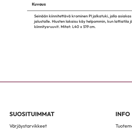
Kuvaus
Seinään kiinnitettävä krominen PI jalkatuki, jolla asiakas
jalustalle. Hiusten lakaisu käy helpommin, kun lattiatil
kiinnitysruuvit. Mitat: L40 x S19 cm.
SUOSITUIMMAT
INFO
Värjäystarvikkeet
Tuoteme