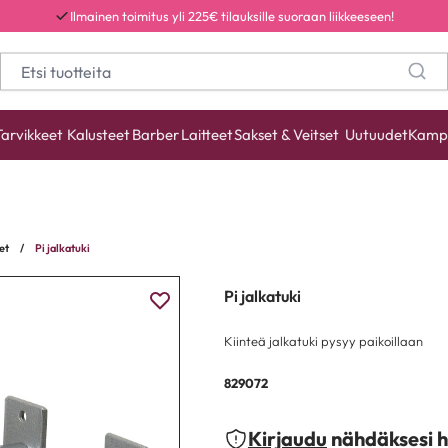
Ilmainen toimitus yli 225€ tilauksille suoraan liikkeeseen!
Tarvikkeet
Kalusteet
Barber
Laitteet
Sakset & Veitset
Uutuudet
Kamp
et
/
Pi jalkatuki
Pi jalkatuki
Kiinteä jalkatuki pysyy paikoillaan
829072
Kirjaudu
nähdäksesi h