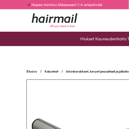
Nopea toimitus liikkeeseen! 1-4 arkipäivää
Hiukset
Kauneudenhoito
Etusivu
/
Kalusteet
/
Istuinkorokkeet, kevyet pesualtaat ja jalkatu