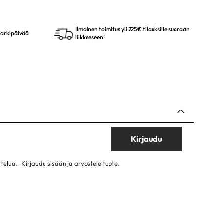
Ilmainen toimitus yli 225€ tilauksille suoraan
4 arkipäivää
liikkeeseen!
Kirjaudu
stelua.
Kirjaudu sisään ja arvostele tuote.