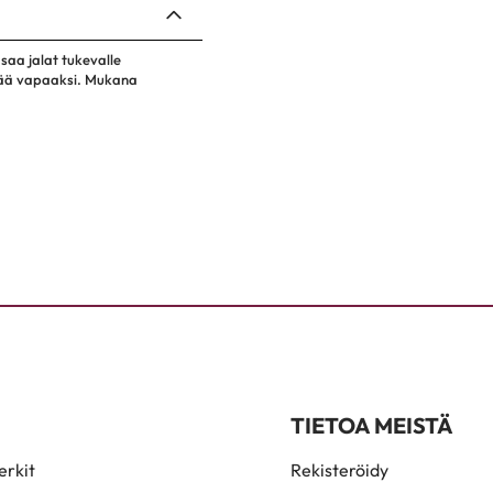
 saa jalat tukevalle
a jää vapaaksi. Mukana
TIETOA MEISTÄ
rkit
Rekisteröidy