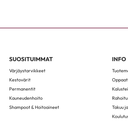
SUOSITUIMMAT
INFO
Värjäystarvikkeet
Tuoteme
Kestovärit
Oppaat
Permanentit
Kaluste
Kauneudenhoito
Rahoitu
Shampoot & Hoitoaineet
Takuu ja
Koulutu