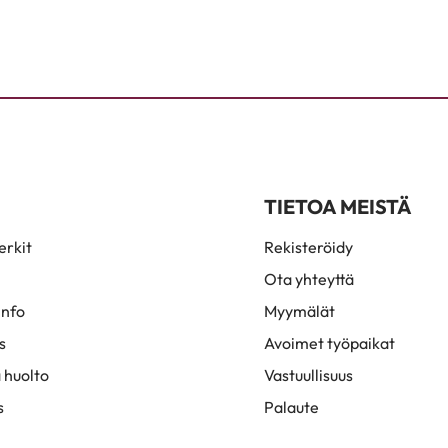
TIETOA MEISTÄ
rkit
Rekisteröidy
Ota yhteyttä
info
Myymälät
s
Avoimet työpaikat
 huolto
Vastuullisuus
s
Palaute