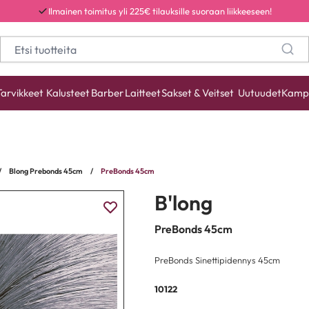
Ilmainen toimitus yli 225€ tilauksille suoraan liikkeeseen!
Tarvikkeet
Kalusteet
Barber
Laitteet
Sakset & Veitset
Uutuudet
Kamp
/
Blong Prebonds 45cm
/
PreBonds 45cm
B'long
PreBonds 45cm
PreBonds Sinettipidennys 45cm
10122