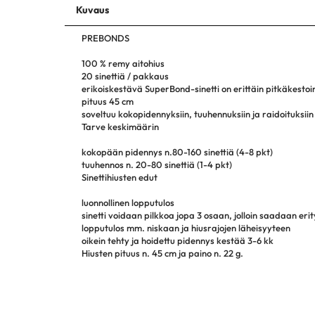
Kuvaus
PREBONDS
100 % remy aitohius
20 sinettiä / pakkaus
erikoiskestävä SuperBond-sinetti on erittäin pitkäkestoi
pituus 45 cm
soveltuu kokopidennyksiin, tuuhennuksiin ja raidoituksiin
Tarve keskimäärin
kokopään pidennys n.80-160 sinettiä (4-8 pkt)
tuuhennos n. 20-80 sinettiä (1-4 pkt)
Sinettihiusten edut
luonnollinen lopputulos
sinetti voidaan pilkkoa jopa 3 osaan, jolloin saadaan e
lopputulos mm. niskaan ja hiusrajojen läheisyyteen
oikein tehty ja hoidettu pidennys kestää 3-6 kk
Hiusten pituus n. 45 cm ja paino n. 22 g.