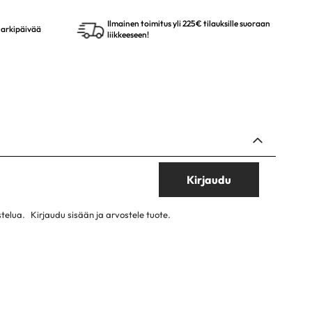
Ilmainen toimitus yli 225€ tilauksille suoraan
4 arkipäivää
liikkeeseen!
Kirjaudu
stelua.
Kirjaudu sisään ja arvostele tuote.