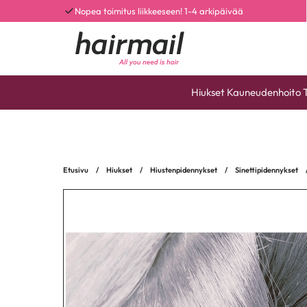
Nopea toimitus liikkeeseen! 1-4 arkipäivää
Hiukset
Kauneudenhoito
Etusivu
/
Hiukset
/
Hiustenpidennykset
/
Sinettipidennykset