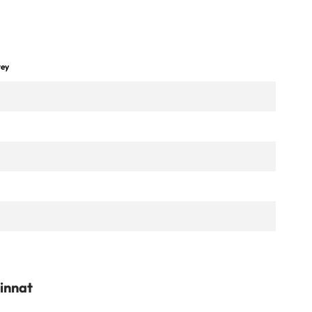
rey
innat