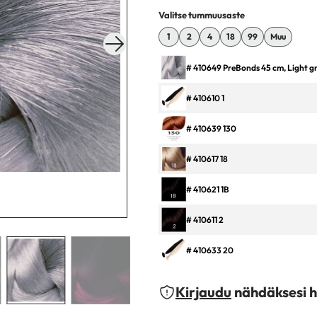
Valitse tummuusaste
1
2
4
18
99
Muu
# 410649 PreBonds 45 cm, Light g
# 410610 1
# 410639 130
# 410617 18
# 410621 1B
# 410611 2
# 410633 20
# 410618 24
Kirjaudu
nähdäksesi h
# 410624 25