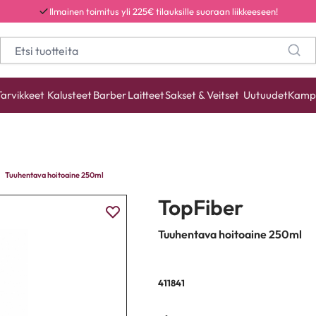
Ilmainen toimitus yli 225€ tilauksille suoraan liikkeeseen!
Tarvikkeet
Kalusteet
Barber
Laitteet
Sakset & Veitset
Uutuudet
Kamp
Tuuhentava hoitoaine 250ml
TopFiber
Tuuhentava hoitoaine 250ml
411841