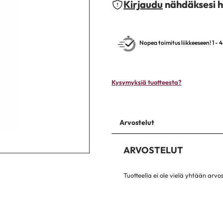
Kirjaudu
nähdäksesi h
Nopea toimitus liikkeeseen! 1 - 
Kysymyksiä tuotteesta?
Arvostelut
ARVOSTELUT
Tuotteella ei ole vielä yhtään arvo