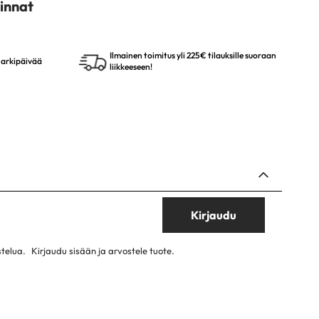
innat
Ilmainen toimitus yli 225€ tilauksille suoraan
4 arkipäivää
liikkeeseen!
Kirjaudu
stelua.
Kirjaudu sisään ja arvostele tuote.