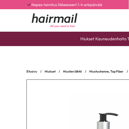
Nopea toimitus liikkeeseen! 1-4 arkipäivää
Hiukset
Kauneudenhoito
Etusivu
/
Hiukset
/
Hiusten lähtö
/
Hiustuuhenne, Top Fiber
/