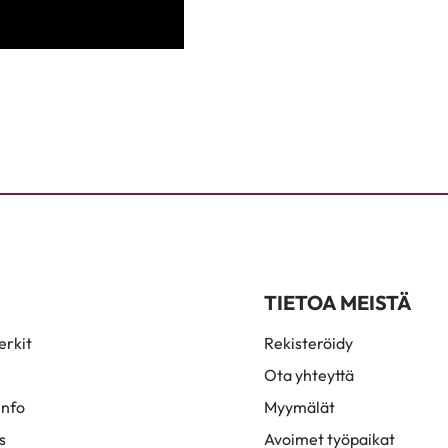
TIETOA MEISTÄ
rkit
Rekisteröidy
Ota yhteyttä
info
Myymälät
s
Avoimet työpaikat